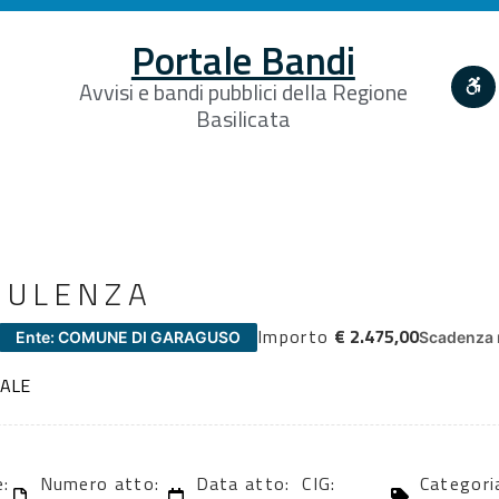
Portale Bandi
Avvisi e bandi pubblici della Regione
Basilicata
NULENZA
Importo
€ 2.475,00
Ente: COMUNE DI GARAGUSO
Scadenza 
NALE
e:
Numero atto:
Data atto:
CIG:
Categoria