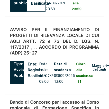
09/08/2026
pubblico
Basilicata
alle
23:59
23:59
AVVISO PER IL FINANZIAMENTO DI
PROGETTI DI RILEVANZA LOCALE DI CUI
AGLI ARTT. 72 e 73 DEL D. LGS. N.
117/2017 , .. ACCORDO DI PROGRAMMA
(ADP) 25- 27
Data
Data di
Tipo:
Ente:
Giorni
Maggiori
dettagli
inizio:
scadenza
:
Avviso
Regione
alla
16/07/2026
09/09/2026
Pubblico
Basilicata
scadenza:
09:00
12:00
31
Bando di Concorso per l’accesso al Corso
regionale di Formazione Specifica in