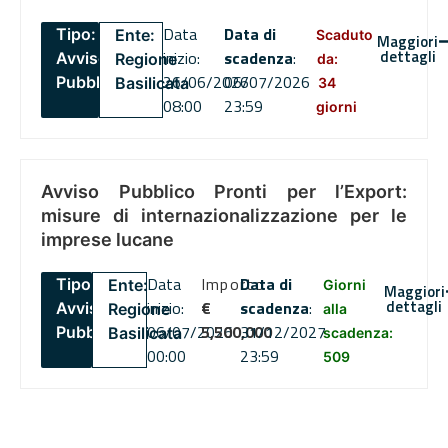
Data
Data di
Tipo:
Ente:
Scaduto
Maggiori
dettagli
inizio:
scadenza
:
Avviso
Regione
da:
26/06/2026
06/07/2026
Pubblico
Basilicata
34
08:00
23:59
giorni
Avviso Pubblico Pronti per l’Export:
misure di internazionalizzazione per le
imprese lucane
Data
Importo
Data di
Tipo:
Ente:
Giorni
Maggiori
dettagli
inizio:
€
scadenza
:
Avviso
Regione
alla
06/07/2026
5,500,000
31/12/2027
Pubblico
Basilicata
scadenza:
00:00
23:59
509