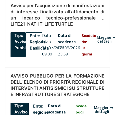
Avviso per l’acquisizione di manifestazioni
di interesse finalizzata all’affidamento di
un incarico tecnico-professionale ..
LIFE21-NAT-IT-LIFE TURTLE
Data
Data di
Tipo:
Ente:
Scaduto
Maggiori
dettagli
inizio:
scadenza
:
Avviso
Regione
da:
22/07/2026
06/08/2026
Pubblico
Basilicata
3
09:00
23:59
giorni
AVVISO PUBBLICO PER LA FORMAZIONE
DELL’ ELENCO DI PRIORITÀ REGIONALE DI
INTERVENTI ANTISISMICI SU STRUTTURE
E INFRASTRUTTURE STRATEGICHE
Data di
Tipo:
Ente:
Scade
Maggiori
dettagli
scadenza
:
Avviso
Regione
oggi