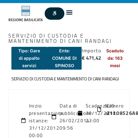
SERVIZIO DI CUSTODIA E
MANTENIMENTO DI CANI RANDAGI
Importo
Tipo: Gare
Ente:
Scaduto
€ 471,42
di appalto
COMUNE DI
da: 163
servizi
SPINOSO
mesi
SERVIZIO DI CUSTODIA E MANTENIMENTO DI CANI RANDAGI
Inizio
Data di
Scadenza:
Numero
CIG:
presentazione
pubblicazione:
30/12/2012
atto:
Z1108526A
istanze:
26/02/2014
23:00
31/12/2012
09:56
00:00