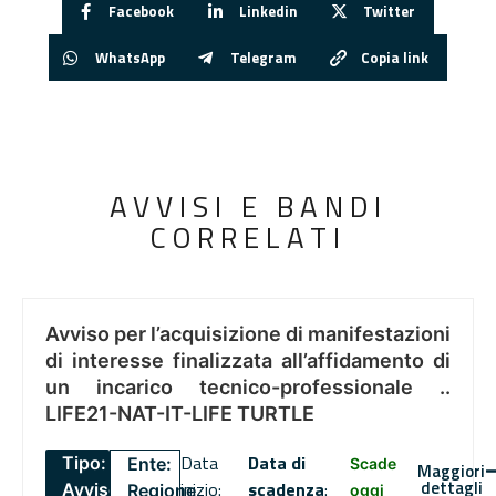
Facebook
Linkedin
Twitter
WhatsApp
Telegram
Copia link
AVVISI E BANDI
CORRELATI
Avviso per l’acquisizione di manifestazioni
di interesse finalizzata all’affidamento di
un incarico tecnico-professionale ..
LIFE21-NAT-IT-LIFE TURTLE
Data
Data di
Tipo:
Ente:
Scade
Maggiori
dettagli
inizio:
scadenza
:
Avviso
Regione
oggi