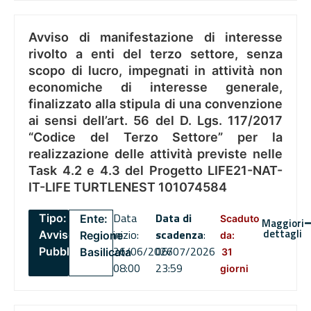
Avviso di manifestazione di interesse
rivolto a enti del terzo settore, senza
scopo di lucro, impegnati in attività non
economiche di interesse generale,
finalizzato alla stipula di una convenzione
ai sensi dell’art. 56 del D. Lgs. 117/2017
“Codice del Terzo Settore” per la
realizzazione delle attività previste nelle
Task 4.2 e 4.3 del Progetto LIFE21-NAT-
IT-LIFE TURTLENEST 101074584
Data
Data di
Tipo:
Ente:
Scaduto
Maggiori
dettagli
inizio:
scadenza
:
Avviso
Regione
da:
26/06/2026
06/07/2026
Pubblico
Basilicata
31
08:00
23:59
giorni