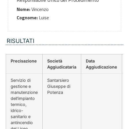
Nome:
Vincenzo
Cognome:
Luise
RISULTATI
Precisazione
Società
Data
P
Aggiudicataria
Aggiudicazione
Servizio di
Santarsiero
gestione e
Giuseppe di
manutenzione
Potenza
dell'impianto
termico,
idrico-
sanitario e
antincendio
del Liceo