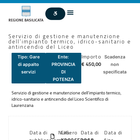
Servizio di gestione e manutenzione
dell’impianto termico, idrico-sanitario e
antincendio del Liceo
Importo
Tipo: Gare
Ente:
Scadenza
€ 450,00
di appalto
PROVINCIA
non
servizi
DI
specificata
POTENZA
Servizio di gestione e manutenzione dell’impianto termico,
idrico-sanitario e antincendio del Liceo Scientifico di
Laurenzana
Data di
Numero
CIG:
Data di
Data di