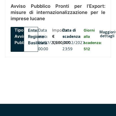
Avviso Pubblico Pronti per l’Export:
misure di internazionalizzazione per le
imprese lucane
Data
Importo
Data di
Tipo:
Ente:
Giorni
Maggiori
dettagli
inizio:
€
scadenza
:
Avviso
Regione
alla
06/07/2026
5,500,000
31/12/2027
Pubblico
Basilicata
scadenza:
00:00
23:59
512