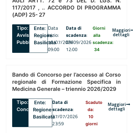
AGLI ARTT. 72 e 73 DEL D. LGS. N.
117/2017 , .. ACCORDO DI PROGRAMMA
(ADP) 25- 27
Data
Data di
Tipo:
Ente:
Giorni
Maggiori
dettagli
inizio:
scadenza
:
Avviso
Regione
alla
16/07/2026
09/09/2026
Pubblico
Basilicata
scadenza:
09:00
12:00
34
Bando di Concorso per l’accesso al Corso
regionale di Formazione Specifica in
Medicina Generale – triennio 2026/2029
Data di
Tipo:
Ente:
Scaduto
Maggiori
dettagli
scadenza
:
Concorsi
Regione
da:
27/07/2026
Basilicata
10
23:59
giorni