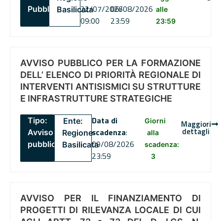
22/07/2026
06/08/2026
Pubblico
Basilicata
alle
09:00
23:59
23:59
AVVISO PUBBLICO PER LA FORMAZIONE
DELL’ ELENCO DI PRIORITÀ REGIONALE DI
INTERVENTI ANTISISMICI SU STRUTTURE
E INFRASTRUTTURE STRATEGICHE
Data di
Tipo:
Ente:
Giorni
Maggiori
dettagli
scadenza
:
Avviso
Regione
alla
09/08/2026
pubblico
Basilicata
scadenza:
23:59
3
AVVISO PER IL FINANZIAMENTO DI
PROGETTI DI RILEVANZA LOCALE DI CUI