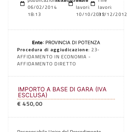
pubblicazione:
atto:
X38065B8A8
inizio
fine
06/02/2014
lavori:
lavori:
18:13
10/10/2012
31/12/2012
Ente
: PROVINCIA DI POTENZA
Procedura di aggiudicazione
: 23-
AFFIDAMENTO IN ECONOMIA -
AFFIDAMENTO DIRETTO
IMPORTO A BASE DI GARA (IVA
ESCLUSA)
€ 450,00
Responsabile Unico del Procedimento