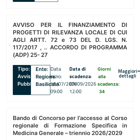
AVVISO PER IL FINANZIAMENTO DI
PROGETTI DI RILEVANZA LOCALE DI CUI
AGLI ARTT. 72 e 73 DEL D. LGS. N.
117/2017 , .. ACCORDO DI PROGRAMMA
(ADP) 25- 27
Data
Data di
Tipo:
Ente:
Giorni
Maggiori
dettagli
inizio:
scadenza
:
Avviso
Regione
alla
16/07/2026
09/09/2026
Pubblico
Basilicata
scadenza:
09:00
12:00
34
Bando di Concorso per l’accesso al Corso
regionale di Formazione Specifica in
Medicina Generale – triennio 2026/2029