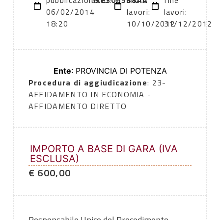
pubblicazione:
atto:
XE3065B8AA
inizio
fine
06/02/2014
lavori:
lavori:
18:20
10/10/2012
31/12/2012
Ente
: PROVINCIA DI POTENZA
Procedura di aggiudicazione
: 23-
AFFIDAMENTO IN ECONOMIA -
AFFIDAMENTO DIRETTO
IMPORTO A BASE DI GARA (IVA
ESCLUSA)
€ 600,00
Responsabile Unico del Procedimento