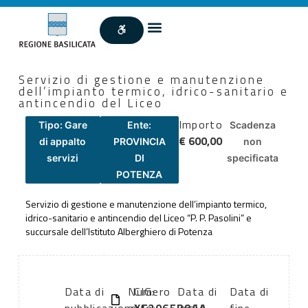
Servizio di gestione e manutenzione
dell’impianto termico, idrico-sanitario e
antincendio del Liceo
Importo
Tipo: Gare
Ente:
Scadenza
€ 600,00
di appalto
PROVINCIA
non
servizi
DI
specificata
POTENZA
Servizio di gestione e manutenzione dell’impianto termico,
idrico-sanitario e antincendio del Liceo “P. P. Pasolini” e
succursale dell’Istituto Alberghiero di Potenza
Data di
Numero
CIG:
Data di
Data di