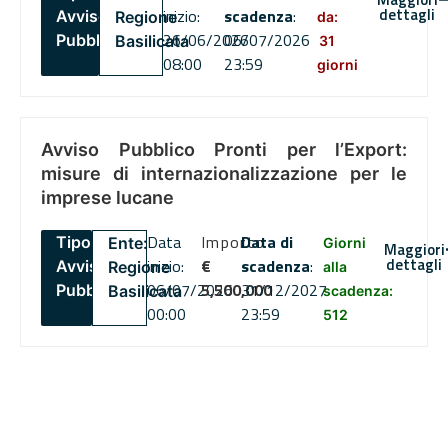
dettagli
inizio:
scadenza
:
Avviso
Regione
da:
26/06/2026
06/07/2026
Pubblico
Basilicata
31
08:00
23:59
giorni
Avviso Pubblico Pronti per l’Export:
misure di internazionalizzazione per le
imprese lucane
Data
Importo
Data di
Tipo:
Ente:
Giorni
Maggiori
dettagli
inizio:
€
scadenza
:
Avviso
Regione
alla
06/07/2026
5,500,000
31/12/2027
Pubblico
Basilicata
scadenza:
00:00
23:59
512