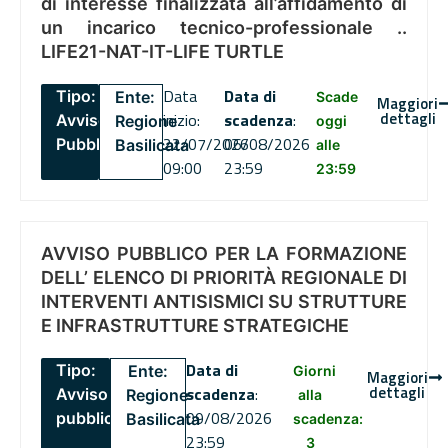
di interesse finalizzata all’affidamento di
un incarico tecnico-professionale ..
LIFE21-NAT-IT-LIFE TURTLE
Data
Data di
Tipo:
Ente:
Scade
Maggiori
dettagli
inizio:
scadenza
:
Avviso
Regione
oggi
22/07/2026
06/08/2026
Pubblico
Basilicata
alle
09:00
23:59
23:59
AVVISO PUBBLICO PER LA FORMAZIONE
DELL’ ELENCO DI PRIORITÀ REGIONALE DI
INTERVENTI ANTISISMICI SU STRUTTURE
E INFRASTRUTTURE STRATEGICHE
Data di
Tipo:
Ente:
Giorni
Maggiori
dettagli
scadenza
:
Avviso
Regione
alla
09/08/2026
pubblico
Basilicata
scadenza:
23:59
3