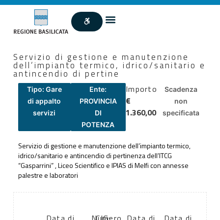
Servizio di gestione e manutenzione
dell’impianto termico, idrico/sanitario e
antincendio di pertine
Importo
Tipo: Gare
Ente:
Scadenza
€
di appalto
PROVINCIA
non
1.360,00
servizi
DI
specificata
POTENZA
Servizio di gestione e manutenzione dell’impianto termico,
idrico/sanitario e antincendio di pertinenza dell’ITCG
“Gasparrini” , Liceo Scientifico e IPIAS di Melfi con annesse
palestre e laboratori
Data di
Numero
CIG:
Data di
Data di