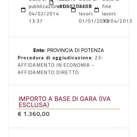
pubblicazione:
atto:
XD607D335B
inizio
fine
04/02/2014
lavori:
lavori:
13:37
01/01/2013
30/04/2013
Ente
: PROVINCIA DI POTENZA
Procedura di aggiudicazione
: 23-
AFFIDAMENTO IN ECONOMIA -
AFFIDAMENTO DIRETTO
IMPORTO A BASE DI GARA (IVA
ESCLUSA)
€ 1.360,00