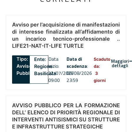
Avviso per l’acquisizione di manifestazioni
di interesse finalizzata all’affidamento di
un incarico tecnico-professionale ..
LIFE21-NAT-IT-LIFE TURTLE
Data
Data di
Tipo:
Ente:
Scaduto
Maggiori
dettagli
inizio:
scadenza
:
Avviso
Regione
da:
22/07/2026
06/08/2026
Pubblico
Basilicata
3
09:00
23:59
giorni
AVVISO PUBBLICO PER LA FORMAZIONE
DELL’ ELENCO DI PRIORITÀ REGIONALE DI
INTERVENTI ANTISISMICI SU STRUTTURE
E INFRASTRUTTURE STRATEGICHE