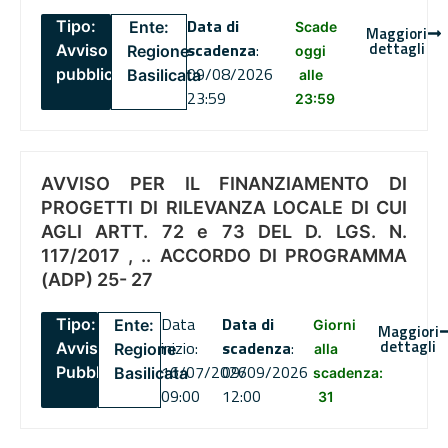
Data di
Tipo:
Ente:
Scade
Maggiori
dettagli
scadenza
:
Avviso
Regione
oggi
09/08/2026
pubblico
Basilicata
alle
23:59
23:59
AVVISO PER IL FINANZIAMENTO DI
PROGETTI DI RILEVANZA LOCALE DI CUI
AGLI ARTT. 72 e 73 DEL D. LGS. N.
117/2017 , .. ACCORDO DI PROGRAMMA
(ADP) 25- 27
Data
Data di
Tipo:
Ente:
Giorni
Maggiori
dettagli
inizio:
scadenza
:
Avviso
Regione
alla
16/07/2026
09/09/2026
Pubblico
Basilicata
scadenza:
09:00
12:00
31