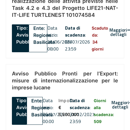
realizzazione delle attività previste nelle
Task 4.2 e 4.3 del Progetto LIFE21-NAT-
IT-LIFE TURTLENEST 101074584
Data
Data di
Tipo:
Ente:
Scaduto
Maggiori
dettagli
inizio:
scadenza
:
Avviso
Regione
da:
26/06/2026
06/07/2026
Pubblico
Basilicata
34
08:00
23:59
giorni
Avviso Pubblico Pronti per l’Export:
misure di internazionalizzazione per le
imprese lucane
Data
Importo
Data di
Tipo:
Ente:
Giorni
Maggiori
dettagli
inizio:
€
scadenza
:
Avviso
Regione
alla
06/07/2026
5,500,000
31/12/2027
Pubblico
Basilicata
scadenza:
00:00
23:59
509