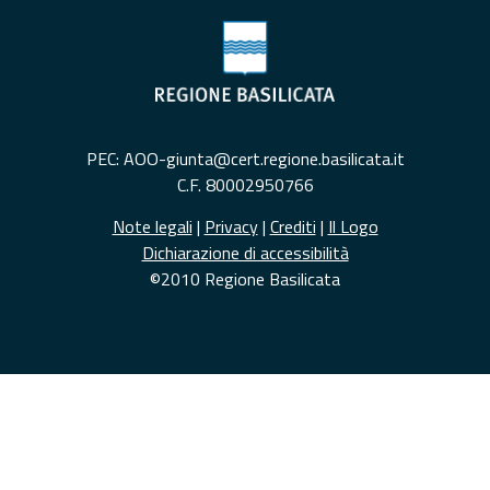
PEC: AOO-giunta@cert.regione.basilicata.it
C.F. 80002950766
Note legali
|
Privacy
|
Crediti
|
Il Logo
Dichiarazione di accessibilità
©2010 Regione Basilicata