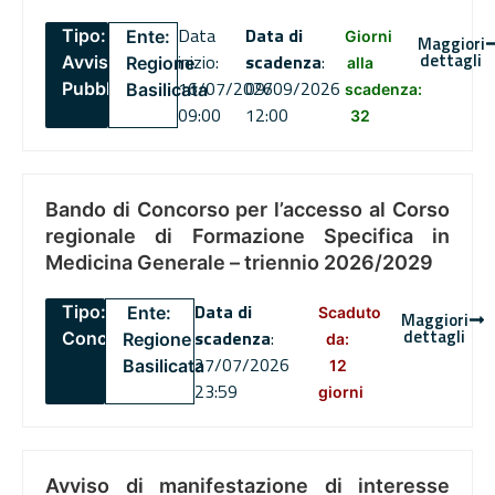
Data
Data di
Tipo:
Ente:
Giorni
Maggiori
dettagli
inizio:
scadenza
:
Avviso
Regione
alla
16/07/2026
09/09/2026
Pubblico
Basilicata
scadenza:
09:00
12:00
32
Bando di Concorso per l’accesso al Corso
regionale di Formazione Specifica in
Medicina Generale – triennio 2026/2029
Data di
Tipo:
Ente:
Scaduto
Maggiori
dettagli
scadenza
:
Concorsi
Regione
da:
27/07/2026
Basilicata
12
23:59
giorni
Avviso di manifestazione di interesse