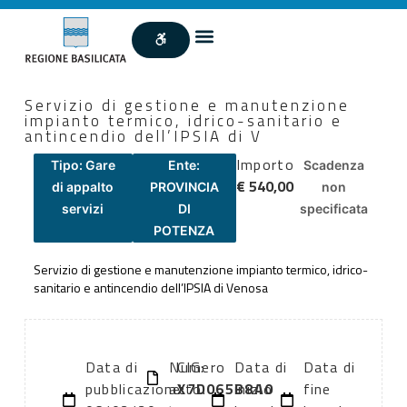
Servizio di gestione e manutenzione
impianto termico, idrico-sanitario e
antincendio dell’IPSIA di V
Importo
Tipo: Gare
Ente:
Scadenza
€ 540,00
di appalto
PROVINCIA
non
servizi
DI
specificata
POTENZA
Servizio di gestione e manutenzione impianto termico, idrico-
sanitario e antincendio dell’IPSIA di Venosa
Data di
Numero
CIG:
Data di
Data di
pubblicazione:
atto:
X7D065B8A0
inizio
fine