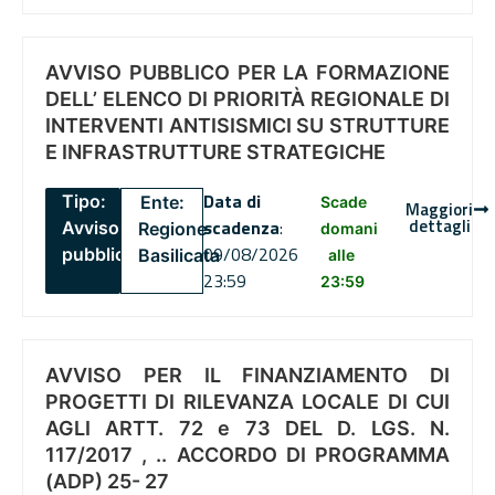
AVVISO PUBBLICO PER LA FORMAZIONE
DELL’ ELENCO DI PRIORITÀ REGIONALE DI
INTERVENTI ANTISISMICI SU STRUTTURE
E INFRASTRUTTURE STRATEGICHE
Data di
Tipo:
Ente:
Scade
Maggiori
dettagli
scadenza
:
Avviso
Regione
domani
09/08/2026
pubblico
Basilicata
alle
23:59
23:59
AVVISO PER IL FINANZIAMENTO DI
PROGETTI DI RILEVANZA LOCALE DI CUI
AGLI ARTT. 72 e 73 DEL D. LGS. N.
117/2017 , .. ACCORDO DI PROGRAMMA
(ADP) 25- 27