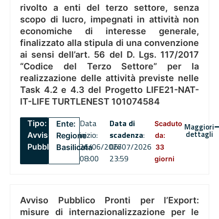
rivolto a enti del terzo settore, senza
scopo di lucro, impegnati in attività non
economiche di interesse generale,
finalizzato alla stipula di una convenzione
ai sensi dell’art. 56 del D. Lgs. 117/2017
“Codice del Terzo Settore” per la
realizzazione delle attività previste nelle
Task 4.2 e 4.3 del Progetto LIFE21-NAT-
IT-LIFE TURTLENEST 101074584
Data
Data di
Tipo:
Ente:
Scaduto
Maggiori
dettagli
inizio:
scadenza
:
Avviso
Regione
da:
26/06/2026
06/07/2026
Pubblico
Basilicata
33
08:00
23:59
giorni
Avviso Pubblico Pronti per l’Export:
misure di internazionalizzazione per le