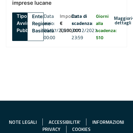
imprese lucane
Data
Importo
Data di
Tipo:
Ente:
Giorni
Maggiori
dettagli
inizio:
€
scadenza
:
Avviso
Regione
alla
06/07/2026
5,500,000
31/12/2027
Pubblico
Basilicata
scadenza:
00:00
23:59
510
NOTE LEGALI
ACCESSIBILITA'
INFORMAZIONI
PRIVACY
COOKIES