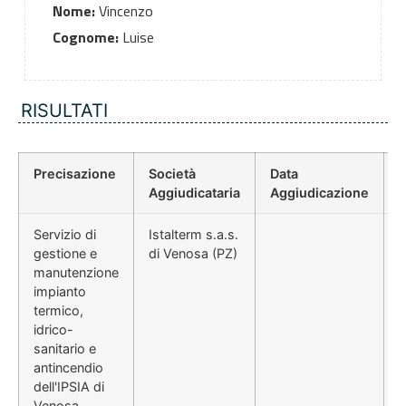
Nome:
Vincenzo
Cognome:
Luise
RISULTATI
Precisazione
Società
Data
P
Aggiudicataria
Aggiudicazione
Servizio di
Istalterm s.a.s.
gestione e
di Venosa (PZ)
manutenzione
impianto
termico,
idrico-
sanitario e
antincendio
dell'IPSIA di
Venosa