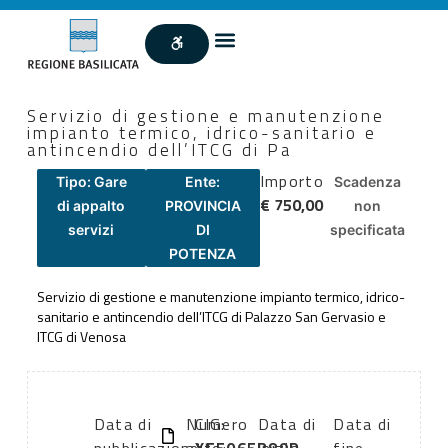
Servizio di gestione e manutenzione
impianto termico, idrico-sanitario e
antincendio dell’ITCG di Pa
Importo
Tipo: Gare
Ente:
Scadenza
€ 750,00
di appalto
PROVINCIA
non
servizi
DI
specificata
POTENZA
Servizio di gestione e manutenzione impianto termico, idrico-
sanitario e antincendio dell’ITCG di Palazzo San Gervasio e
ITCG di Venosa
Data di
Numero
CIG:
Data di
Data di