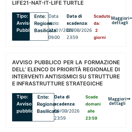
LIFE21-NAT-IT-LIFE TURTLE
Data
Data di
Tipo:
Ente:
Scaduto
Maggiori
dettagli
inizio:
scadenza
:
Avviso
Regione
da:
22/07/2026
06/08/2026
Pubblico
Basilicata
2
09:00
23:59
giorni
AVVISO PUBBLICO PER LA FORMAZIONE
DELL’ ELENCO DI PRIORITÀ REGIONALE DI
INTERVENTI ANTISISMICI SU STRUTTURE
E INFRASTRUTTURE STRATEGICHE
Data di
Tipo:
Ente:
Scade
Maggiori
dettagli
scadenza
:
Avviso
Regione
domani
09/08/2026
pubblico
Basilicata
alle
23:59
23:59