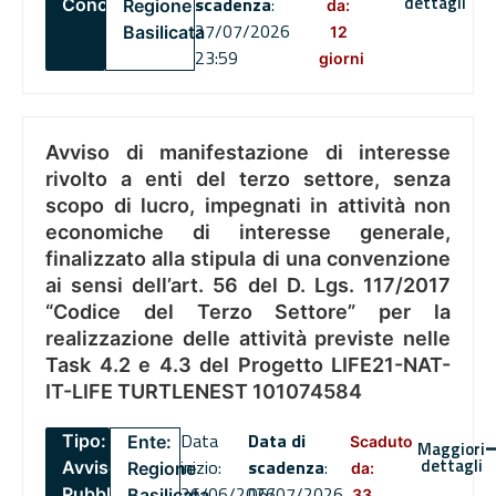
dettagli
scadenza
:
Concorsi
Regione
da:
27/07/2026
Basilicata
12
23:59
giorni
Avviso di manifestazione di interesse
rivolto a enti del terzo settore, senza
scopo di lucro, impegnati in attività non
economiche di interesse generale,
finalizzato alla stipula di una convenzione
ai sensi dell’art. 56 del D. Lgs. 117/2017
“Codice del Terzo Settore” per la
realizzazione delle attività previste nelle
Task 4.2 e 4.3 del Progetto LIFE21-NAT-
IT-LIFE TURTLENEST 101074584
Data
Data di
Tipo:
Ente:
Scaduto
Maggiori
dettagli
inizio:
scadenza
:
Avviso
Regione
da:
26/06/2026
06/07/2026
Pubblico
Basilicata
33