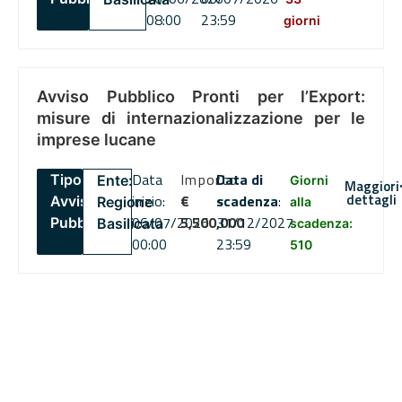
08:00
23:59
giorni
Avviso Pubblico Pronti per l’Export:
misure di internazionalizzazione per le
imprese lucane
Data
Importo
Data di
Tipo:
Ente:
Giorni
Maggiori
dettagli
inizio:
€
scadenza
:
Avviso
Regione
alla
06/07/2026
5,500,000
31/12/2027
Pubblico
Basilicata
scadenza:
00:00
23:59
510