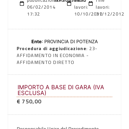
pubblicazione:
atto:
XF5065B89D
inizio
fine
06/02/2014
lavori:
lavori:
17:32
10/10/2012
31/12/2012
Ente
: PROVINCIA DI POTENZA
Procedura di aggiudicazione
: 23-
AFFIDAMENTO IN ECONOMIA -
AFFIDAMENTO DIRETTO
IMPORTO A BASE DI GARA (IVA
ESCLUSA)
€ 750,00
Responsabile Unico del Procedimento