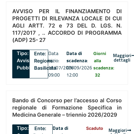
AVVISO PER IL FINANZIAMENTO DI
PROGETTI DI RILEVANZA LOCALE DI CUI
AGLI ARTT. 72 e 73 DEL D. LGS. N.
117/2017 , .. ACCORDO DI PROGRAMMA
(ADP) 25- 27
Data
Data di
Tipo:
Ente:
Giorni
Maggiori
dettagli
inizio:
scadenza
:
Avviso
Regione
alla
16/07/2026
09/09/2026
Pubblico
Basilicata
scadenza:
09:00
12:00
32
Bando di Concorso per l’accesso al Corso
regionale di Formazione Specifica in
Medicina Generale – triennio 2026/2029
Data di
Tipo:
Ente:
Scaduto
Maggiori