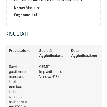
Nome:
Vincenzo
Cognome:
Luise
RISULTATI
Precisazione
Società
Data
P
Aggiudicataria
Aggiudicazione
Servizio di
GEMIT
gestione e
Impianti s.r.l. di
manutenzione
Venosa (PZ)
impianto
termico,
idrico-
sanitario e
antincendio
dell'ITCG di