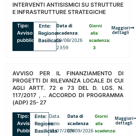
INTERVENTI ANTISISMICI SU STRUTTURE
E INFRASTRUTTURE STRATEGICHE
Data di
Tipo:
Ente:
Giorni
Maggiori
dettagli
scadenza
:
Avviso
Regione
alla
09/08/2026
pubblico
Basilicata
scadenza:
23:59
3
AVVISO PER IL FINANZIAMENTO DI
PROGETTI DI RILEVANZA LOCALE DI CUI
AGLI ARTT. 72 e 73 DEL D. LGS. N.
117/2017 , .. ACCORDO DI PROGRAMMA
(ADP) 25- 27
Data
Data di
Tipo:
Ente:
Giorni
Maggiori
dettagli
inizio:
scadenza
:
Avviso
Regione
alla
16/07/2026
09/09/2026
Pubblico
Basilicata
scadenza: