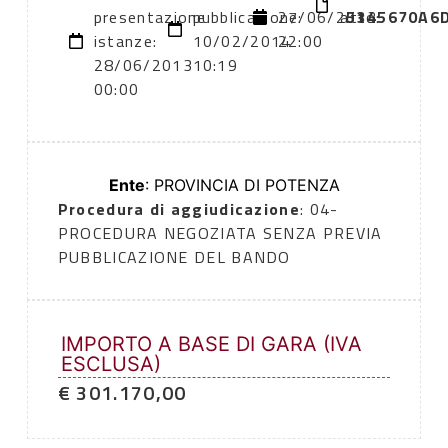
presentazione
pubblicazione:
27/06/2013
atto:
5345670A6
istanze:
10/02/2014
22:00
28/06/2013
10:19
00:00
Ente
: PROVINCIA DI POTENZA
Procedura di aggiudicazione
: 04-
PROCEDURA NEGOZIATA SENZA PREVIA
PUBBLICAZIONE DEL BANDO
IMPORTO A BASE DI GARA (IVA
ESCLUSA)
€ 301.170,00