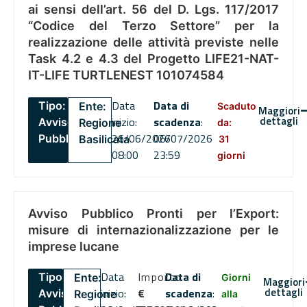
ai sensi dell’art. 56 del D. Lgs. 117/2017
“Codice del Terzo Settore” per la
realizzazione delle attività previste nelle
Task 4.2 e 4.3 del Progetto LIFE21-NAT-
IT-LIFE TURTLENEST 101074584
Data
Data di
Tipo:
Ente:
Scaduto
Maggiori
dettagli
inizio:
scadenza
:
Avviso
Regione
da:
26/06/2026
06/07/2026
Pubblico
Basilicata
31
08:00
23:59
giorni
Avviso Pubblico Pronti per l’Export:
misure di internazionalizzazione per le
imprese lucane
Data
Importo
Data di
Tipo:
Ente:
Giorni
Maggiori
dettagli
inizio:
€
scadenza
:
Avviso
Regione
alla