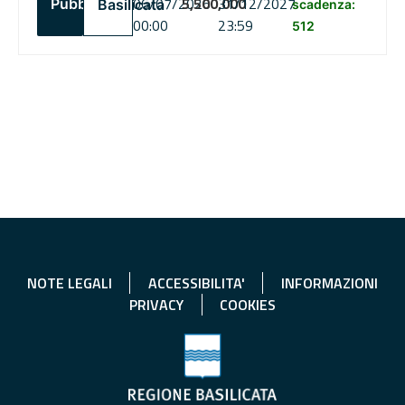
06/07/2026
5,500,000
31/12/2027
Pubblico
Basilicata
scadenza:
00:00
23:59
512
NOTE LEGALI
ACCESSIBILITA'
INFORMAZIONI
PRIVACY
COOKIES