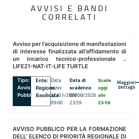
AVVISI E BANDI
CORRELATI
Avviso per l’acquisizione di manifestazioni
di interesse finalizzata all’affidamento di
un incarico tecnico-professionale ..
LIFE21-NAT-IT-LIFE TURTLE
Data
Data di
Tipo:
Ente:
Scade
Maggiori
dettagli
inizio:
scadenza
:
Avviso
Regione
oggi
22/07/2026
06/08/2026
Pubblico
Basilicata
alle
09:00
23:59
23:59
AVVISO PUBBLICO PER LA FORMAZIONE
DELL’ ELENCO DI PRIORITÀ REGIONALE DI