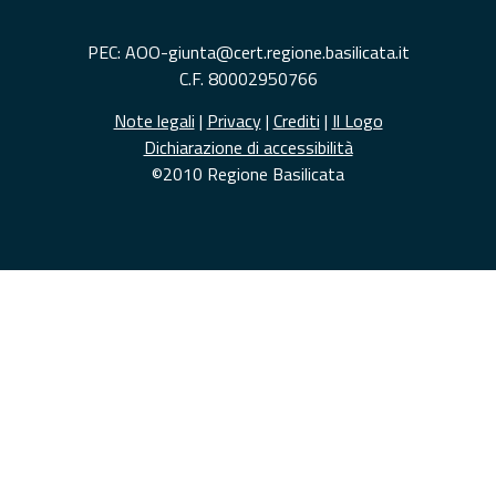
PEC: AOO-giunta@cert.regione.basilicata.it
C.F. 80002950766
Note legali
|
Privacy
|
Crediti
|
Il Logo
Dichiarazione di accessibilità
©2010 Regione Basilicata