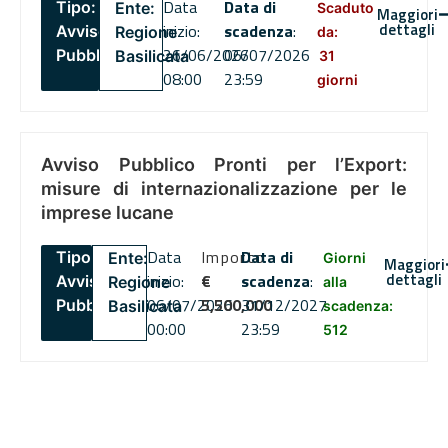
Data
Data di
Tipo:
Ente:
Scaduto
Maggiori
dettagli
inizio:
scadenza
:
Avviso
Regione
da:
26/06/2026
06/07/2026
Pubblico
Basilicata
31
08:00
23:59
giorni
Avviso Pubblico Pronti per l’Export:
misure di internazionalizzazione per le
imprese lucane
Data
Importo
Data di
Tipo:
Ente:
Giorni
Maggiori
dettagli
inizio:
€
scadenza
:
Avviso
Regione
alla
06/07/2026
5,500,000
31/12/2027
Pubblico
Basilicata
scadenza:
00:00
23:59
512