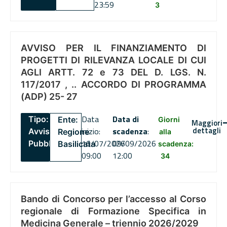
23:59
3
AVVISO PER IL FINANZIAMENTO DI
PROGETTI DI RILEVANZA LOCALE DI CUI
AGLI ARTT. 72 e 73 DEL D. LGS. N.
117/2017 , .. ACCORDO DI PROGRAMMA
(ADP) 25- 27
Data
Data di
Tipo:
Ente:
Giorni
Maggiori
dettagli
inizio:
scadenza
:
Avviso
Regione
alla
16/07/2026
09/09/2026
Pubblico
Basilicata
scadenza:
09:00
12:00
34
Bando di Concorso per l’accesso al Corso
regionale di Formazione Specifica in
Medicina Generale – triennio 2026/2029