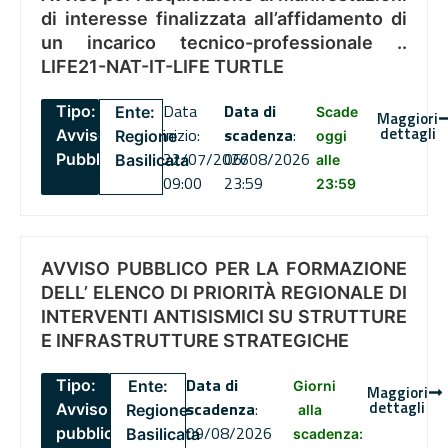
di interesse finalizzata all’affidamento di
un incarico tecnico-professionale ..
LIFE21-NAT-IT-LIFE TURTLE
Data
Data di
Tipo:
Ente:
Scade
Maggiori
dettagli
inizio:
scadenza
:
Avviso
Regione
oggi
22/07/2026
06/08/2026
Pubblico
Basilicata
alle
09:00
23:59
23:59
AVVISO PUBBLICO PER LA FORMAZIONE
DELL’ ELENCO DI PRIORITÀ REGIONALE DI
INTERVENTI ANTISISMICI SU STRUTTURE
E INFRASTRUTTURE STRATEGICHE
Data di
Tipo:
Ente:
Giorni
Maggiori
dettagli
scadenza
:
Avviso
Regione
alla
09/08/2026
pubblico
Basilicata
scadenza: