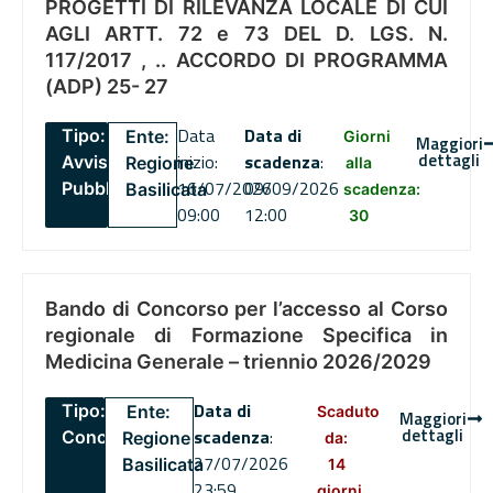
PROGETTI DI RILEVANZA LOCALE DI CUI
AGLI ARTT. 72 e 73 DEL D. LGS. N.
117/2017 , .. ACCORDO DI PROGRAMMA
(ADP) 25- 27
Data
Data di
Tipo:
Ente:
Giorni
Maggiori
dettagli
inizio:
scadenza
:
Avviso
Regione
alla
16/07/2026
09/09/2026
Pubblico
Basilicata
scadenza:
09:00
12:00
30
Bando di Concorso per l’accesso al Corso
regionale di Formazione Specifica in
Medicina Generale – triennio 2026/2029
Data di
Tipo:
Ente:
Scaduto
Maggiori
dettagli
scadenza
:
Concorsi
Regione
da:
27/07/2026
Basilicata
14
23:59
giorni