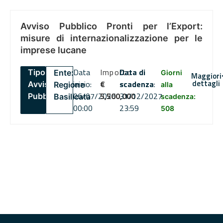
Avviso Pubblico Pronti per l’Export:
misure di internazionalizzazione per le
imprese lucane
Data
Importo
Data di
Tipo:
Ente:
Giorni
Maggiori
dettagli
inizio:
€
scadenza
:
Avviso
Regione
alla
06/07/2026
5,500,000
31/12/2027
Pubblico
Basilicata
scadenza:
00:00
23:59
508