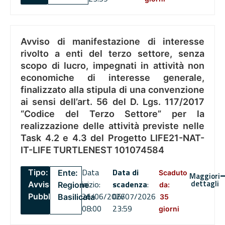
Avviso di manifestazione di interesse
rivolto a enti del terzo settore, senza
scopo di lucro, impegnati in attività non
economiche di interesse generale,
finalizzato alla stipula di una convenzione
ai sensi dell’art. 56 del D. Lgs. 117/2017
“Codice del Terzo Settore” per la
realizzazione delle attività previste nelle
Task 4.2 e 4.3 del Progetto LIFE21-NAT-
IT-LIFE TURTLENEST 101074584
Data
Data di
Tipo:
Ente:
Scaduto
Maggiori
dettagli
inizio:
scadenza
:
Avviso
Regione
da:
26/06/2026
06/07/2026
Pubblico
Basilicata
35
08:00
23:59
giorni