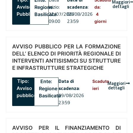
Ente:
Maggiori
dettagli
inizio:
scadenza
:
Avviso
Regione
da:
22/07/2026
06/08/2026
Pubblico
Basilicata
4
09:00
23:59
giorni
AVVISO PUBBLICO PER LA FORMAZIONE
DELL’ ELENCO DI PRIORITÀ REGIONALE DI
INTERVENTI ANTISISMICI SU STRUTTURE
E INFRASTRUTTURE STRATEGICHE
Data di
Tipo:
Ente:
Scaduto
Maggiori
dettagli
scadenza
:
Avviso
Regione
ieri
09/08/2026
pubblico
Basilicata
23:59
AVVISO PER IL FINANZIAMENTO DI