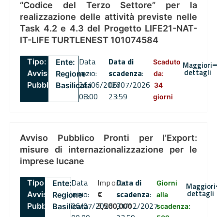
“Codice del Terzo Settore” per la
realizzazione delle attività previste nelle
Task 4.2 e 4.3 del Progetto LIFE21-NAT-
IT-LIFE TURTLENEST 101074584
Data
Data di
Tipo:
Ente:
Scaduto
Maggiori
dettagli
inizio:
scadenza
:
Avviso
Regione
da:
26/06/2026
06/07/2026
Pubblico
Basilicata
34
08:00
23:59
giorni
Avviso Pubblico Pronti per l’Export:
misure di internazionalizzazione per le
imprese lucane
Data
Importo
Data di
Tipo:
Ente:
Giorni
Maggiori
dettagli
inizio:
€
scadenza
:
Avviso
Regione
alla
06/07/2026
5,500,000
31/12/2027
Pubblico
Basilicata
scadenza: