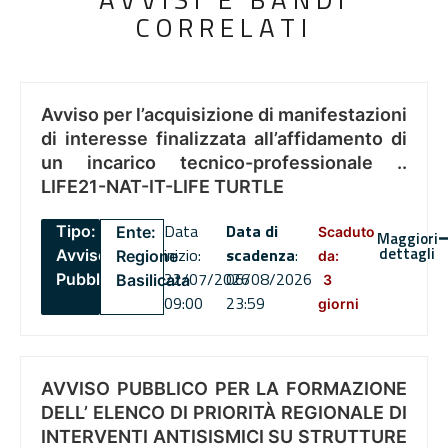
CORRELATI
Avviso per l’acquisizione di manifestazioni
di interesse finalizzata all’affidamento di
un incarico tecnico-professionale ..
LIFE21-NAT-IT-LIFE TURTLE
Data
Data di
Tipo:
Ente:
Scaduto
Maggiori
dettagli
inizio:
scadenza
:
Avviso
Regione
da:
22/07/2026
06/08/2026
Pubblico
Basilicata
3
09:00
23:59
giorni
AVVISO PUBBLICO PER LA FORMAZIONE
DELL’ ELENCO DI PRIORITÀ REGIONALE DI
INTERVENTI ANTISISMICI SU STRUTTURE