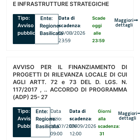
E INFRASTRUTTURE STRATEGICHE
Data di
Tipo:
Ente:
Scade
Maggiori
dettagli
scadenza
:
Avviso
Regione
oggi
09/08/2026
pubblico
Basilicata
alle
23:59
23:59
AVVISO PER IL FINANZIAMENTO DI
PROGETTI DI RILEVANZA LOCALE DI CUI
AGLI ARTT. 72 e 73 DEL D. LGS. N.
117/2017 , .. ACCORDO DI PROGRAMMA
(ADP) 25- 27
Data
Data di
Tipo:
Ente:
Giorni
Maggiori
dettagli
inizio:
scadenza
:
Avviso
Regione
alla
16/07/2026
09/09/2026
Pubblico
Basilicata
scadenza:
09:00
12:00
31