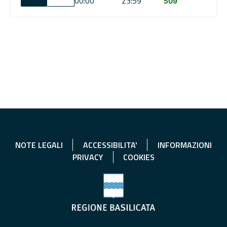
00:00
23:59
509
NOTE LEGALI
ACCESSIBILITA'
INFORMAZIONI
PRIVACY
COOKIES