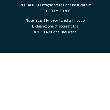
PEC: AOO-giunta@cert.regione.basilicata.it
C.F. 80002950766
Note legali
|
Privacy
|
Crediti
|
Il Logo
Dichiarazione di accessibilità
©2010 Regione Basilicata