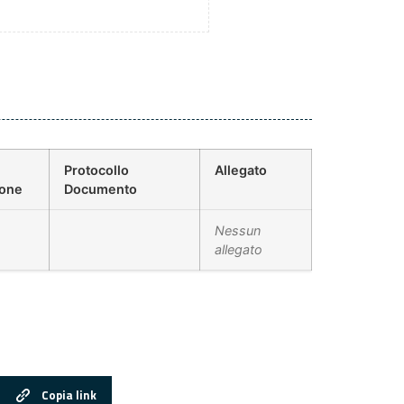
Protocollo
Allegato
ione
Documento
Nessun
allegato
Copia link