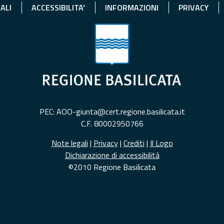
ALI
ACCESSIBILITA'
INFORMAZIONI
PRIVACY
PEC: AOO-giunta@cert.regione.basilicata.it
C.F. 80002950766
Note legali
|
Privacy
|
Crediti
|
Il Logo
Dichiarazione di accessibilità
©2010 Regione Basilicata