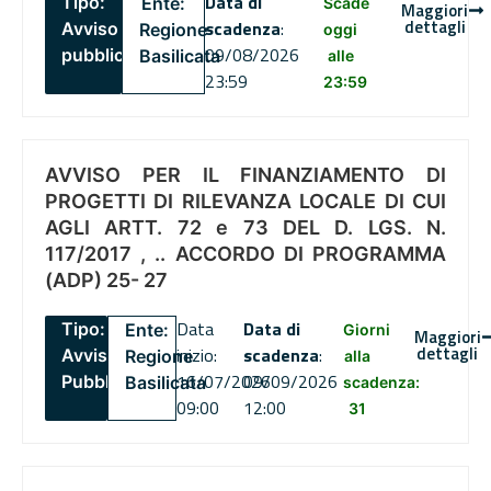
Data di
Tipo:
Ente:
Scade
Maggiori
dettagli
scadenza
:
Avviso
Regione
oggi
09/08/2026
pubblico
Basilicata
alle
23:59
23:59
AVVISO PER IL FINANZIAMENTO DI
PROGETTI DI RILEVANZA LOCALE DI CUI
AGLI ARTT. 72 e 73 DEL D. LGS. N.
117/2017 , .. ACCORDO DI PROGRAMMA
(ADP) 25- 27
Data
Data di
Tipo:
Ente:
Giorni
Maggiori
dettagli
inizio:
scadenza
:
Avviso
Regione
alla
16/07/2026
09/09/2026
Pubblico
Basilicata
scadenza:
09:00
12:00
31