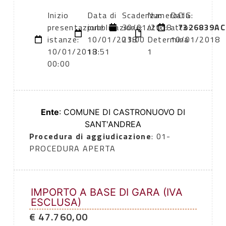
Inizio
Data di
Scadenza:
Numero
Data
CIG:
presentazione
pubblicazione:
30/01/2018
atto:
atto:
7326839AC
istanze:
10/01/2018
23:00
Determina
10/01/2018
10/01/2018
13:51
1
00:00
Ente
: COMUNE DI CASTRONUOVO DI
SANT'ANDREA
Procedura di aggiudicazione
: 01-
PROCEDURA APERTA
IMPORTO A BASE DI GARA (IVA
ESCLUSA)
€ 47.760,00