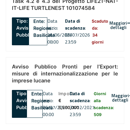
Task 4.2 e 4.3 del Progetto LIFE21-NAT-
IT-LIFE TURTLENEST 101074584
Data
Data di
Tipo:
Ente:
Scaduto
Maggiori
dettagli
inizio:
scadenza
:
Avviso
Regione
da:
26/06/2026
06/07/2026
Pubblico
Basilicata
34
08:00
23:59
giorni
Avviso Pubblico Pronti per l’Export:
misure di internazionalizzazione per le
imprese lucane
Data
Importo
Data di
Tipo:
Ente:
Giorni
Maggiori
dettagli
inizio:
€
scadenza
:
Avviso
Regione
alla
06/07/2026
5,500,000
31/12/2027
Pubblico
Basilicata
scadenza:
00:00
23:59
509