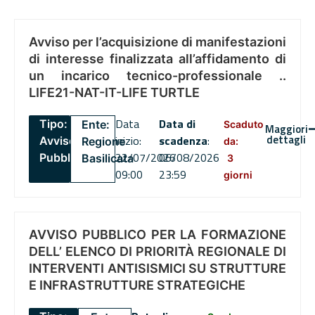
Avviso per l’acquisizione di manifestazioni
di interesse finalizzata all’affidamento di
un incarico tecnico-professionale ..
LIFE21-NAT-IT-LIFE TURTLE
Data
Data di
Tipo:
Ente:
Scaduto
Maggiori
dettagli
inizio:
scadenza
:
Avviso
Regione
da:
22/07/2026
06/08/2026
Pubblico
Basilicata
3
09:00
23:59
giorni
AVVISO PUBBLICO PER LA FORMAZIONE
DELL’ ELENCO DI PRIORITÀ REGIONALE DI
INTERVENTI ANTISISMICI SU STRUTTURE
E INFRASTRUTTURE STRATEGICHE