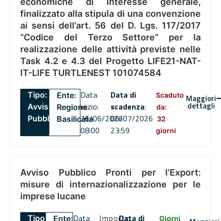
economiche di interesse generale,
finalizzato alla stipula di una convenzione
ai sensi dell’art. 56 del D. Lgs. 117/2017
“Codice del Terzo Settore” per la
realizzazione delle attività previste nelle
Task 4.2 e 4.3 del Progetto LIFE21-NAT-
IT-LIFE TURTLENEST 101074584
Data
Data di
Tipo:
Ente:
Scaduto
Maggiori
dettagli
inizio:
scadenza
:
Avviso
Regione
da:
26/06/2026
06/07/2026
Pubblico
Basilicata
32
08:00
23:59
giorni
Avviso Pubblico Pronti per l’Export:
misure di internazionalizzazione per le
imprese lucane
Data
Importo
Data di
Tipo:
Ente:
Giorni