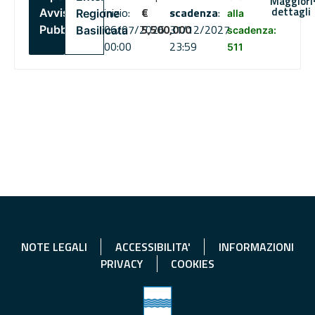
Maggiori
dettagli
inizio:
€
scadenza
:
Avviso
Regione
alla
06/07/2026
5,500,000
31/12/2027
Pubblico
Basilicata
scadenza:
00:00
23:59
511
NOTE LEGALI
ACCESSIBILITA'
INFORMAZIONI
PRIVACY
COOKIES