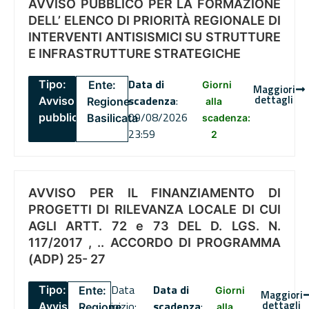
AVVISO PUBBLICO PER LA FORMAZIONE
DELL’ ELENCO DI PRIORITÀ REGIONALE DI
INTERVENTI ANTISISMICI SU STRUTTURE
E INFRASTRUTTURE STRATEGICHE
Data di
Tipo:
Ente:
Giorni
Maggiori
dettagli
scadenza
:
Avviso
Regione
alla
09/08/2026
pubblico
Basilicata
scadenza:
23:59
2
AVVISO PER IL FINANZIAMENTO DI
PROGETTI DI RILEVANZA LOCALE DI CUI
AGLI ARTT. 72 e 73 DEL D. LGS. N.
117/2017 , .. ACCORDO DI PROGRAMMA
(ADP) 25- 27
Data
Data di
Tipo:
Ente:
Giorni
Maggiori
dettagli
inizio:
scadenza
:
Avviso
Regione
alla