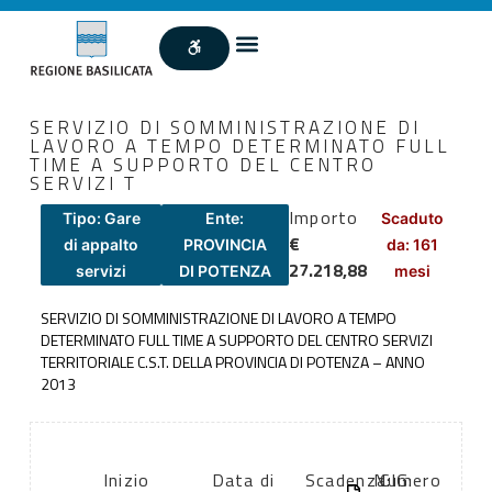
SERVIZIO DI SOMMINISTRAZIONE DI
LAVORO A TEMPO DETERMINATO FULL
TIME A SUPPORTO DEL CENTRO
SERVIZI T
Importo
Tipo: Gare
Ente:
Scaduto
€
di appalto
PROVINCIA
da: 161
27.218,88
servizi
DI POTENZA
mesi
SERVIZIO DI SOMMINISTRAZIONE DI LAVORO A TEMPO
DETERMINATO FULL TIME A SUPPORTO DEL CENTRO SERVIZI
TERRITORIALE C.S.T. DELLA PROVINCIA DI POTENZA – ANNO
2013
Inizio
Data di
Scadenza:
Numero
CIG: