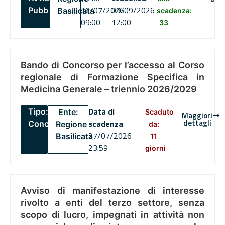
16/07/2026
09/09/2026
Pubblico
Basilicata
scadenza:
09:00
12:00
33
Bando di Concorso per l’accesso al Corso
regionale di Formazione Specifica in
Medicina Generale – triennio 2026/2029
Data di
Tipo:
Ente:
Scaduto
Maggiori
dettagli
scadenza
:
Concorsi
Regione
da:
27/07/2026
Basilicata
11
23:59
giorni
Avviso di manifestazione di interesse
rivolto a enti del terzo settore, senza
scopo di lucro, impegnati in attività non