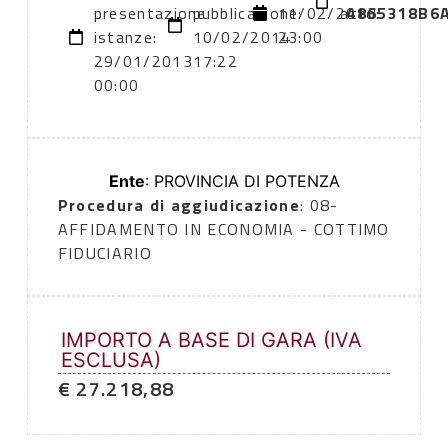
presentazione
pubblicazione:
11/02/2013
atto:
4865318B6
istanze:
10/02/2014
23:00
29/01/2013
17:22
00:00
Ente
: PROVINCIA DI POTENZA
Procedura di aggiudicazione
: 08-
AFFIDAMENTO IN ECONOMIA - COTTIMO
FIDUCIARIO
IMPORTO A BASE DI GARA (IVA
ESCLUSA)
€ 27.218,88