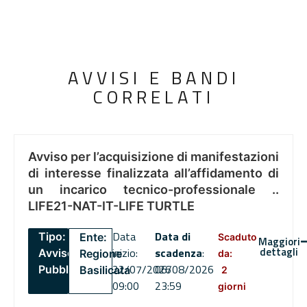
AVVISI E BANDI
CORRELATI
Avviso per l’acquisizione di manifestazioni
di interesse finalizzata all’affidamento di
un incarico tecnico-professionale ..
LIFE21-NAT-IT-LIFE TURTLE
Data
Data di
Tipo:
Ente:
Scaduto
Maggiori
dettagli
inizio:
scadenza
:
Avviso
Regione
da:
22/07/2026
06/08/2026
Pubblico
Basilicata
2
09:00
23:59
giorni