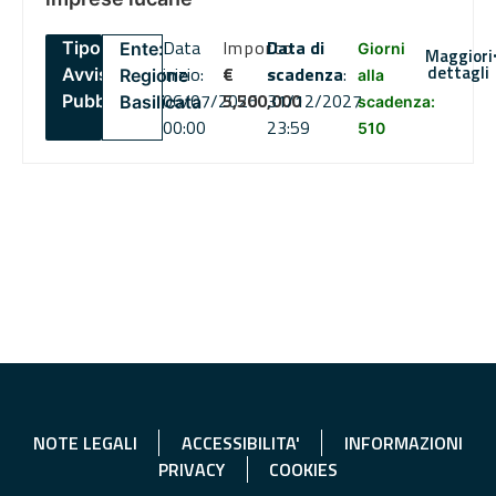
Data
Importo
Data di
Tipo:
Ente:
Giorni
Maggiori
dettagli
inizio:
€
scadenza
:
Avviso
Regione
alla
06/07/2026
5,500,000
31/12/2027
Pubblico
Basilicata
scadenza:
00:00
23:59
510
NOTE LEGALI
ACCESSIBILITA'
INFORMAZIONI
PRIVACY
COOKIES