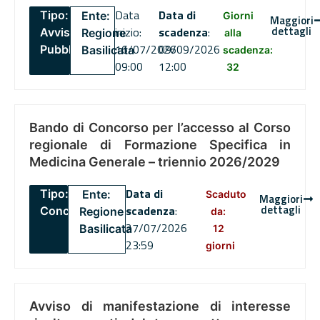
Data
Data di
Tipo:
Ente:
Giorni
Maggiori
dettagli
inizio:
scadenza
:
Avviso
Regione
alla
16/07/2026
09/09/2026
Pubblico
Basilicata
scadenza:
09:00
12:00
32
Bando di Concorso per l’accesso al Corso
regionale di Formazione Specifica in
Medicina Generale – triennio 2026/2029
Data di
Tipo:
Ente:
Scaduto
Maggiori
dettagli
scadenza
:
Concorsi
Regione
da:
27/07/2026
Basilicata
12
23:59
giorni
Avviso di manifestazione di interesse