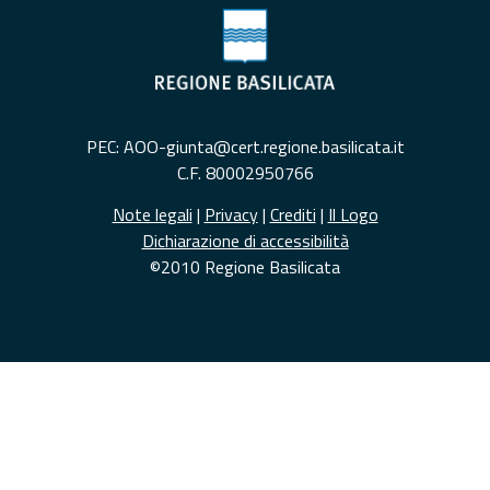
PEC: AOO-giunta@cert.regione.basilicata.it
C.F. 80002950766
Note legali
|
Privacy
|
Crediti
|
Il Logo
Dichiarazione di accessibilità
©2010 Regione Basilicata