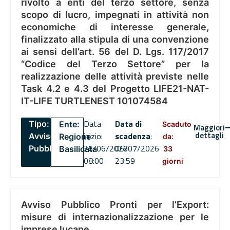
rivolto a enti del terzo settore, senza
scopo di lucro, impegnati in attività non
economiche di interesse generale,
finalizzato alla stipula di una convenzione
ai sensi dell’art. 56 del D. Lgs. 117/2017
“Codice del Terzo Settore” per la
realizzazione delle attività previste nelle
Task 4.2 e 4.3 del Progetto LIFE21-NAT-
IT-LIFE TURTLENEST 101074584
Data
Data di
Tipo:
Ente:
Scaduto
Maggiori
dettagli
inizio:
scadenza
:
Avviso
Regione
da:
26/06/2026
06/07/2026
Pubblico
Basilicata
33
08:00
23:59
giorni
Avviso Pubblico Pronti per l’Export:
misure di internazionalizzazione per le
imprese lucane