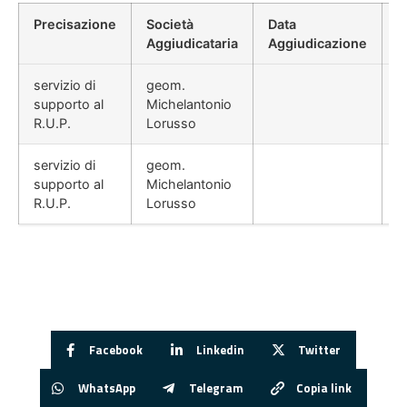
Precisazione
Società
Data
P
Aggiudicataria
Aggiudicazione
D
servizio di
geom.
supporto al
Michelantonio
R.U.P.
Lorusso
servizio di
geom.
supporto al
Michelantonio
R.U.P.
Lorusso
Facebook
Linkedin
Twitter
WhatsApp
Telegram
Copia link