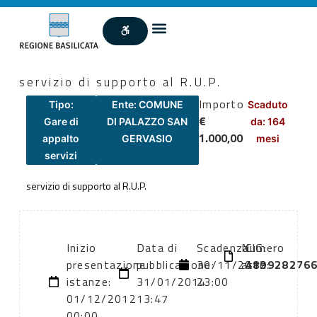
servizio di supporto al R.U.P.
Importo
Tipo:
Ente: COMUNE
Scaduto
€
Gare di
DI PALAZZO SAN
da: 164
1.000,00
appalto
GERVASIO
mesi
servizi
servizio di supporto al R.U.P.
Inizio
Data di
Scadenza:
Numero
CIG:
presentazione
pubblicazione:
30/11/2012
atto:
489928276
istanze:
31/01/2014
23:00
01/12/2012
13:47
00:00