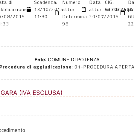
ata di
Scadenza:
Numero
Data
CIG:
Da
ubblicazione:
13/10/2015
atto:
atto:
6370324DA
pu
6/08/2015
11:30
Determina
20/07/2015
GU
1:33
98
22
Ente
: COMUNE DI POTENZA
Procedura di aggiudicazione
: 01-PROCEDURA APERT
 GARA (IVA ESCLUSA)
rocedimento