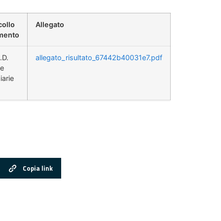
collo
Allegato
mento
.D.
allegato_risultato_67442b40031e7.pdf
se
iarie
Copia link