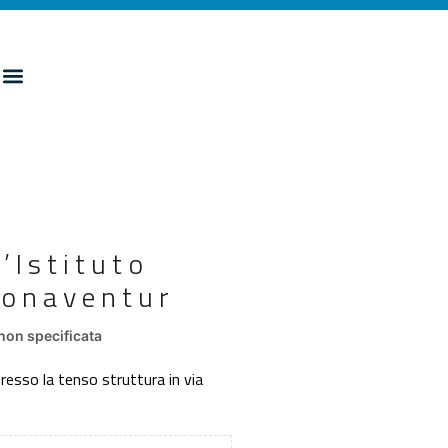
’Istituto
 Bonaventur
non specificata
presso la tenso struttura in via