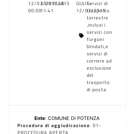
12/03/2015
23/03/2015
46
GUUE:
Servizi di
00:00
11:41
12/03/2015
trasporto
terrestre
,inclusi i
servizi con
furgoni
blindati,e
servizi di
corriere ad
esclusione
del
trasporto
di posta
Ente
: COMUNE DI POTENZA
Procedura di aggiudicazione
: 01-
PROCEDURA APERTA