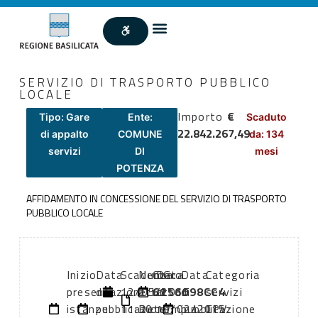
SERVIZIO DI TRASPORTO PUBBLICO
LOCALE
Importo
€
Tipo: Gare
Ente:
Scaduto
22.842.267,49
di appalto
COMUNE
da: 134
servizi
DI
mesi
POTENZA
AFFIDAMENTO IN CONCESSIONE DEL SERVIZIO DI TRASPORTO
PUBBLICO LOCALE
Inizio
Data
Scadenza:
Numero
CIG:
Data
Data
Categoria
presentazione
di
12/05/2015
atto:
6156098CC4
atto:
di
servizi
istanze:
pubblicazione:
11:30
Determina
19/02/2015
pubblicazione
CPV: