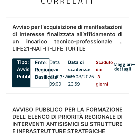
CORRELATI
Avviso per l’acquisizione di manifestazioni
di interesse finalizzata all’affidamento di
un incarico tecnico-professionale ..
LIFE21-NAT-IT-LIFE TURTLE
Data
Data di
Tipo:
Ente:
Scaduto
Maggiori
dettagli
inizio:
scadenza
:
Avviso
Regione
da:
22/07/2026
06/08/2026
Pubblico
Basilicata
3
09:00
23:59
giorni
AVVISO PUBBLICO PER LA FORMAZIONE
DELL’ ELENCO DI PRIORITÀ REGIONALE DI
INTERVENTI ANTISISMICI SU STRUTTURE
E INFRASTRUTTURE STRATEGICHE