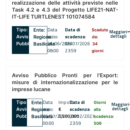
realizzazione delle attività previste nelle
Task 4.2 e 4.3 del Progetto LIFE21-NAT-
IT-LIFE TURTLENEST 101074584
Data
Data di
Tipo:
Ente:
Scaduto
Maggiori
dettagli
inizio:
scadenza
:
Avviso
Regione
da:
26/06/2026
06/07/2026
Pubblico
Basilicata
34
08:00
23:59
giorni
Avviso Pubblico Pronti per l’Export:
misure di internazionalizzazione per le
imprese lucane
Data
Importo
Data di
Tipo:
Ente:
Giorni
Maggiori
dettagli
inizio:
€
scadenza
:
Avviso
Regione
alla
06/07/2026
5,500,000
31/12/2027
Pubblico
Basilicata
scadenza:
00:00
23:59
509