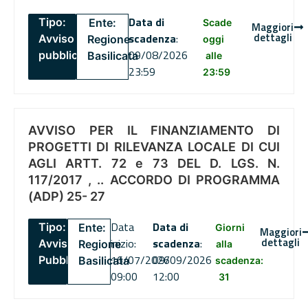
Data di
Tipo:
Ente:
Scade
Maggiori
dettagli
scadenza
:
Avviso
Regione
oggi
09/08/2026
pubblico
Basilicata
alle
23:59
23:59
AVVISO PER IL FINANZIAMENTO DI
PROGETTI DI RILEVANZA LOCALE DI CUI
AGLI ARTT. 72 e 73 DEL D. LGS. N.
117/2017 , .. ACCORDO DI PROGRAMMA
(ADP) 25- 27
Data
Data di
Tipo:
Ente:
Giorni
Maggiori
dettagli
inizio:
scadenza
:
Avviso
Regione
alla
16/07/2026
09/09/2026
Pubblico
Basilicata
scadenza:
09:00
12:00
31