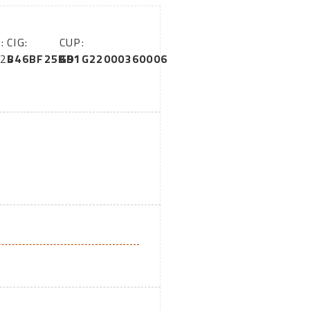
:
CIG:
CUP:
024
B46BF25BB1
G91G22000360006
A