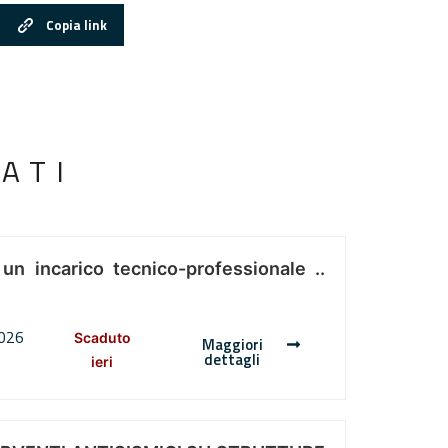
Copia link
ATI
 un incarico tecnico-professionale ..
2026
Scaduto
Maggiori
dettagli
ieri