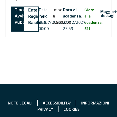
Data
Importo
Data di
Tipo:
Ente:
Giorni
Maggiori
dettagli
inizio:
€
scadenza
:
Avviso
Regione
alla
06/07/2026
5,500,000
31/12/2027
Pubblico
Basilicata
scadenza:
00:00
23:59
511
NOTE LEGALI
ACCESSIBILITA'
INFORMAZIONI
PRIVACY
COOKIES