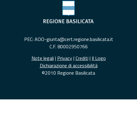
PEC: AOO-giunta@cert.regione.basilicata.it
C.F. 80002950766
Note legali
|
Privacy
|
Crediti
|
Il Logo
Dichiarazione di accessibilità
©2010 Regione Basilicata