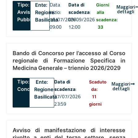
Data
Data di
Tipo:
Ente:
Giorni
Maggiori
dettagli
inizio:
scadenza
:
Avviso
Regione
alla
16/07/2026
09/09/2026
Pubblico
Basilicata
scadenza:
09:00
12:00
33
Bando di Concorso per l’accesso al Corso
regionale di Formazione Specifica in
Medicina Generale – triennio 2026/2029
Data di
Tipo:
Ente:
Scaduto
Maggiori
dettagli
scadenza
:
Concorsi
Regione
da:
27/07/2026
Basilicata
11
23:59
giorni
Avviso di manifestazione di interesse
rivolto a enti del terzo settore, senza