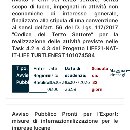
scopo di lucro, impegnati in attività non
economiche di interesse generale,
finalizzato alla stipula di una convenzione
ai sensi dell’art. 56 del D. Lgs. 117/2017
“Codice del Terzo Settore” per la
realizzazione delle attività previste nelle
Task 4.2 e 4.3 del Progetto LIFE21-NAT-
IT-LIFE TURTLENEST 101074584
Data
Data di
Tipo:
Ente:
Scaduto
Maggiori
dettagli
inizio:
scadenza
:
Avviso
Regione
da:
26/06/2026
06/07/2026
Pubblico
Basilicata
32
08:00
23:59
giorni
Avviso Pubblico Pronti per l’Export:
misure di internazionalizzazione per le
imprese lucane