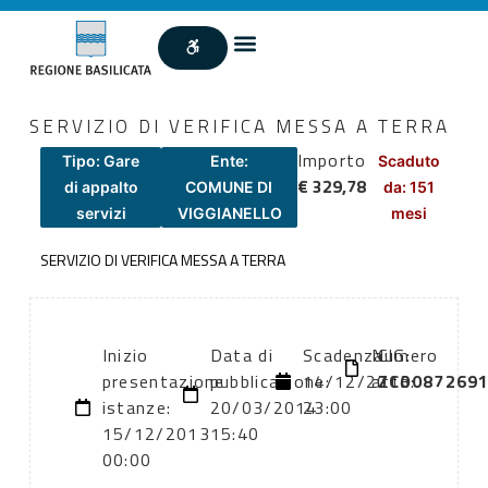
SERVIZIO DI VERIFICA MESSA A TERRA
Importo
Tipo: Gare
Ente:
Scaduto
€ 329,78
di appalto
COMUNE DI
da: 151
servizi
VIGGIANELLO
mesi
SERVIZIO DI VERIFICA MESSA A TERRA
Inizio
Data di
Scadenza:
Numero
CIG:
presentazione
pubblicazione:
14/12/2013
atto:
ZC0087269
istanze:
20/03/2014
23:00
15/12/2013
15:40
00:00