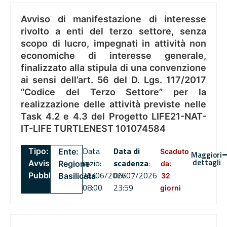
Avviso di manifestazione di interesse
rivolto a enti del terzo settore, senza
scopo di lucro, impegnati in attività non
economiche di interesse generale,
finalizzato alla stipula di una convenzione
ai sensi dell’art. 56 del D. Lgs. 117/2017
“Codice del Terzo Settore” per la
realizzazione delle attività previste nelle
Task 4.2 e 4.3 del Progetto LIFE21-NAT-
IT-LIFE TURTLENEST 101074584
Data
Data di
Tipo:
Ente:
Scaduto
Maggiori
dettagli
inizio:
scadenza
:
Avviso
Regione
da:
26/06/2026
06/07/2026
Pubblico
Basilicata
32
08:00
23:59
giorni