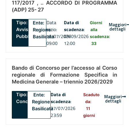
117/2017 , .. ACCORDO DI PROGRAMMA
(ADP) 25- 27
Data
Data di
Tipo:
Ente:
Giorni
Maggiori
dettagli
inizio:
scadenza
:
Avviso
Regione
alla
16/07/2026
09/09/2026
Pubblico
Basilicata
scadenza:
09:00
12:00
33
Bando di Concorso per l’accesso al Corso
regionale di Formazione Specifica in
Medicina Generale – triennio 2026/2029
Data di
Tipo:
Ente:
Scaduto
Maggiori
dettagli
scadenza
:
Concorsi
Regione
da:
27/07/2026
Basilicata
11
23:59
giorni