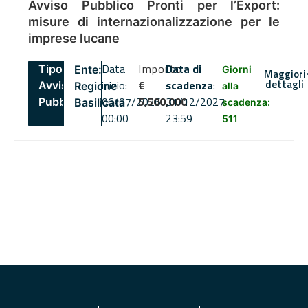
Avviso Pubblico Pronti per l’Export:
misure di internazionalizzazione per le
imprese lucane
Data
Importo
Data di
Tipo:
Ente:
Giorni
Maggiori
dettagli
inizio:
€
scadenza
:
Avviso
Regione
alla
06/07/2026
5,500,000
31/12/2027
Pubblico
Basilicata
scadenza:
00:00
23:59
511