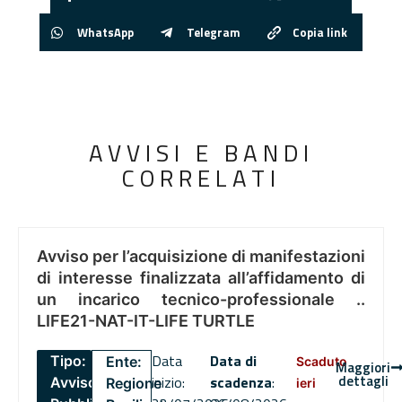
WhatsApp
Telegram
Copia link
AVVISI E BANDI
CORRELATI
Avviso per l’acquisizione di manifestazioni
di interesse finalizzata all’affidamento di
un incarico tecnico-professionale ..
LIFE21-NAT-IT-LIFE TURTLE
Data
Data di
Tipo:
Ente:
Scaduto
Maggiori
dettagli
inizio:
scadenza
:
Avviso
Regione
ieri