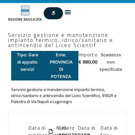
Servizio gestione e manutenzione
impianto termico, idrico/sanitario e
antincendio del Liceo Scientif
Importo
Tipo: Gare
Ente:
Scadenza
€ 880,00
di appalto
PROVINCIA
non
servizi
DI
specificata
POTENZA
Servizio gestione e manutenzione impianto termico,
idrico/sanitario e antincendio del Liceo Scientifico, IPAGR e
Palestra di Via Napoli a Lagonegro
Data di
Numero
CIG:
Data di
Data di