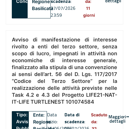
dettagli
scadenza
:
Concorsi
Regione
da:
27/07/2026
Basilicata
11
23:59
giorni
Avviso di manifestazione di interesse
rivolto a enti del terzo settore, senza
scopo di lucro, impegnati in attività non
economiche di interesse generale,
finalizzato alla stipula di una convenzione
ai sensi dell’art. 56 del D. Lgs. 117/2017
“Codice del Terzo Settore” per la
realizzazione delle attività previste nelle
Task 4.2 e 4.3 del Progetto LIFE21-NAT-
IT-LIFE TURTLENEST 101074584
Data
Data di
Tipo:
Ente:
Scaduto
Maggiori
dettagli
inizio:
scadenza
:
Avviso
Regione
da:
26/06/2026
06/07/2026
Pubblico
Basilicata
32