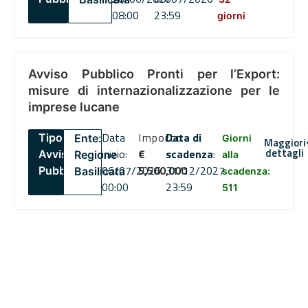
08:00
23:59
giorni
Avviso Pubblico Pronti per l’Export:
misure di internazionalizzazione per le
imprese lucane
Data
Importo
Data di
Tipo:
Ente:
Giorni
Maggiori
dettagli
inizio:
€
scadenza
:
Avviso
Regione
alla
06/07/2026
5,500,000
31/12/2027
Pubblico
Basilicata
scadenza:
00:00
23:59
511