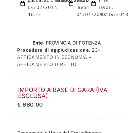
pubblicazione:
atto:
X8607D335D
inizio
fine
04/02/2014
lavori:
lavori:
16:22
01/01/2013
30/04/2013
Ente
: PROVINCIA DI POTENZA
Procedura di aggiudicazione
: 23-
AFFIDAMENTO IN ECONOMIA -
AFFIDAMENTO DIRETTO
IMPORTO A BASE DI GARA (IVA
ESCLUSA)
€ 880,00
Responsabile Unico del Procedimento