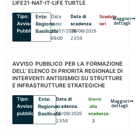
LIFE21-NAT-IT-LIFE TURTLE
Data
Data di
Tipo:
Ente:
Scaduto
Maggiori
dettagli
inizio:
scadenza
:
Avviso
Regione
ieri
22/07/2026
06/08/2026
Pubblico
Basilicata
09:00
23:59
AVVISO PUBBLICO PER LA FORMAZIONE
DELL’ ELENCO DI PRIORITÀ REGIONALE DI
INTERVENTI ANTISISMICI SU STRUTTURE
E INFRASTRUTTURE STRATEGICHE
Data di
Tipo:
Ente:
Giorni
Maggiori
dettagli
scadenza
:
Avviso
Regione
alla
09/08/2026
pubblico
Basilicata
scadenza:
23:59
2