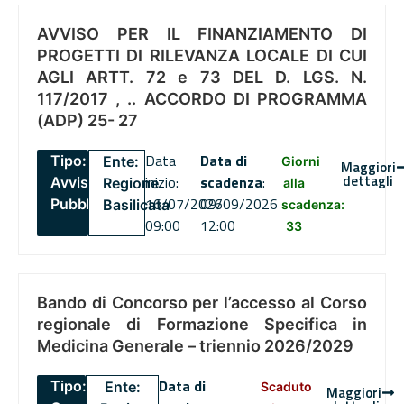
AVVISO PER IL FINANZIAMENTO DI
PROGETTI DI RILEVANZA LOCALE DI CUI
AGLI ARTT. 72 e 73 DEL D. LGS. N.
117/2017 , .. ACCORDO DI PROGRAMMA
(ADP) 25- 27
Data
Data di
Tipo:
Ente:
Giorni
Maggiori
dettagli
inizio:
scadenza
:
Avviso
Regione
alla
16/07/2026
09/09/2026
Pubblico
Basilicata
scadenza:
09:00
12:00
33
Bando di Concorso per l’accesso al Corso
regionale di Formazione Specifica in
Medicina Generale – triennio 2026/2029
Data di
Tipo:
Ente:
Scaduto
Maggiori