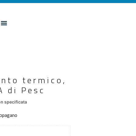
anto termico,
A di Pesc
n specificata
scopagano