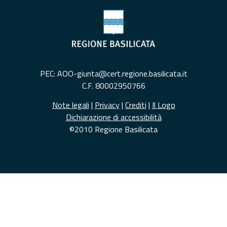
PEC: AOO-giunta@cert.regione.basilicata.it
C.F. 80002950766
Note legali
|
Privacy
|
Crediti
|
Il Logo
Dichiarazione di accessibilità
©2010 Regione Basilicata