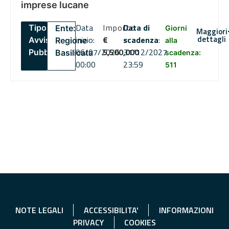
imprese lucane
Data
Importo
Data di
Tipo:
Ente:
Giorni
Maggiori
dettagli
inizio:
€
scadenza
:
Avviso
Regione
alla
06/07/2026
5,500,000
31/12/2027
Pubblico
Basilicata
scadenza:
00:00
23:59
511
NOTE LEGALI
ACCESSIBILITA'
INFORMAZIONI
PRIVACY
COOKIES