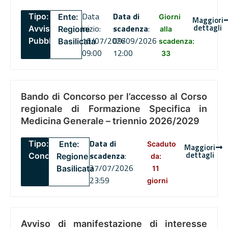
Data
Data di
Tipo:
Ente:
Giorni
Maggiori
dettagli
inizio:
scadenza
:
Avviso
Regione
alla
16/07/2026
09/09/2026
Pubblico
Basilicata
scadenza:
09:00
12:00
33
Bando di Concorso per l’accesso al Corso
regionale di Formazione Specifica in
Medicina Generale – triennio 2026/2029
Data di
Tipo:
Ente:
Scaduto
Maggiori
dettagli
scadenza
:
Concorsi
Regione
da:
27/07/2026
Basilicata
11
23:59
giorni
Avviso di manifestazione di interesse