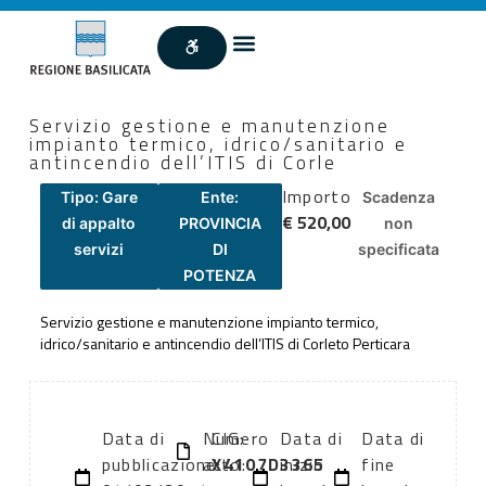
Servizio gestione e manutenzione
impianto termico, idrico/sanitario e
antincendio dell’ITIS di Corle
Importo
Tipo: Gare
Ente:
Scadenza
€ 520,00
di appalto
PROVINCIA
non
servizi
DI
specificata
POTENZA
Servizio gestione e manutenzione impianto termico,
idrico/sanitario e antincendio dell’ITIS di Corleto Perticara
Data di
Numero
CIG:
Data di
Data di
pubblicazione:
atto:
X4107D3365
inizio
fine