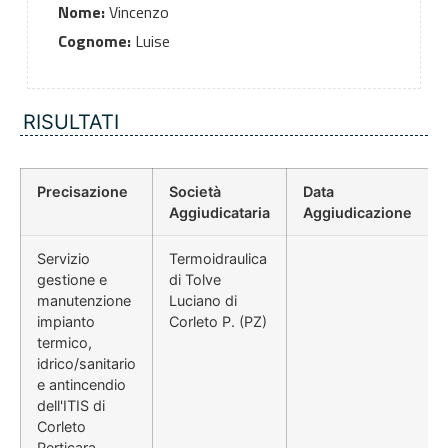
Nome:
Vincenzo
Cognome:
Luise
RISULTATI
Precisazione
Società
Data
Aggiudicataria
Aggiudicazione
Servizio
Termoidraulica
gestione e
di Tolve
manutenzione
Luciano di
impianto
Corleto P. (PZ)
termico,
idrico/sanitario
e antincendio
dell'ITIS di
Corleto
Perticara