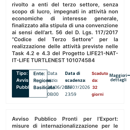
rivolto a enti del terzo settore, senza
scopo di lucro, impegnati in attività non
economiche di interesse generale,
finalizzato alla stipula di una convenzione
ai sensi dell’art. 56 del D. Lgs. 117/2017
“Codice del Terzo Settore” per la
realizzazione delle attività previste nelle
Task 4.2 e 4.3 del Progetto LIFE21-NAT-
IT-LIFE TURTLENEST 101074584
Data
Data di
Tipo:
Ente:
Scaduto
Maggiori
dettagli
inizio:
scadenza
:
Avviso
Regione
da:
26/06/2026
06/07/2026
Pubblico
Basilicata
32
08:00
23:59
giorni
Avviso Pubblico Pronti per l’Export:
misure di internazionalizzazione per le