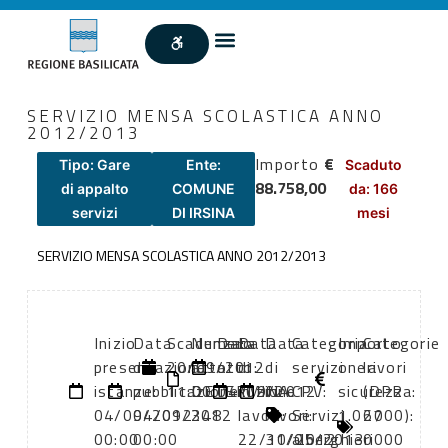
SERVIZIO MENSA SCOLASTICA ANNO
2012/2013
Importo
€
Tipo: Gare
Ente:
Scaduto
88.758,00
di appalto
COMUNE
da: 166
servizi
DI IRSINA
mesi
SERVIZIO MENSA SCOLASTICA ANNO 2012/2013
Inizio
Data
Scadenza:
Numero
Data
Data
Data
Categoria
Importo
Categorie
presentazione
di
20/09/2012
atto:
atto:
di
di
servizi
oneri
lavori
istanze:
pubblicazione:
11:00
DETERMINA
04/09/2012
inizio
fine
CPV:
sicurezza:
(DPR
04/09/2012
04/09/2012
348
lavori:
lavori:
Servizi
1.067
2000):
00:00
00:00
22/10/2012
31/05/2013
alberghieri
0000