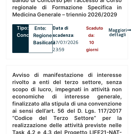
Bando di Concorso per l’accesso al Corso
regionale di Formazione Specifica in
Medicina Generale – triennio 2026/2029
Data di
Tipo:
Ente:
Scaduto
Maggiori
dettagli
scadenza
:
Concorsi
Regione
da:
27/07/2026
Basilicata
10
23:59
giorni
Avviso di manifestazione di interesse
rivolto a enti del terzo settore, senza
scopo di lucro, impegnati in attività non
economiche di interesse generale,
finalizzato alla stipula di una convenzione
ai sensi dell’art. 56 del D. Lgs. 117/2017
“Codice del Terzo Settore” per la
realizzazione delle attività previste nelle
Task 4.2 e 4.3 del Progetto LIFE21-NAT-