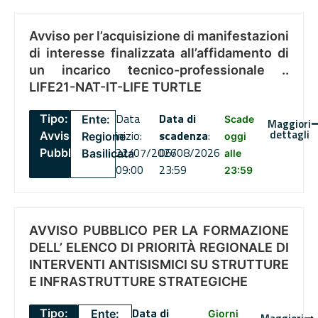
Avviso per l’acquisizione di manifestazioni
di interesse finalizzata all’affidamento di
un incarico tecnico-professionale ..
LIFE21-NAT-IT-LIFE TURTLE
Data
Data di
Tipo:
Ente:
Scade
Maggiori
dettagli
inizio:
scadenza
:
Avviso
Regione
oggi
22/07/2026
06/08/2026
Pubblico
Basilicata
alle
09:00
23:59
23:59
AVVISO PUBBLICO PER LA FORMAZIONE
DELL’ ELENCO DI PRIORITÀ REGIONALE DI
INTERVENTI ANTISISMICI SU STRUTTURE
E INFRASTRUTTURE STRATEGICHE
Data di
Tipo:
Ente:
Giorni