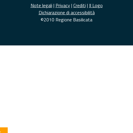
Note legali
|
Privacy
|
Crediti
|
Il Logo
Dichiarazione di accessibilità
©2010 Regione Basilicata