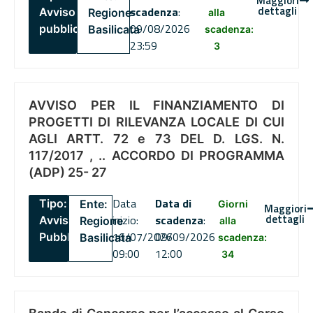
Maggiori
dettagli
scadenza
:
Avviso
Regione
alla
09/08/2026
pubblico
Basilicata
scadenza:
23:59
3
AVVISO PER IL FINANZIAMENTO DI
PROGETTI DI RILEVANZA LOCALE DI CUI
AGLI ARTT. 72 e 73 DEL D. LGS. N.
117/2017 , .. ACCORDO DI PROGRAMMA
(ADP) 25- 27
Data
Data di
Tipo:
Ente:
Giorni
Maggiori
dettagli
inizio:
scadenza
:
Avviso
Regione
alla
16/07/2026
09/09/2026
Pubblico
Basilicata
scadenza:
09:00
12:00
34