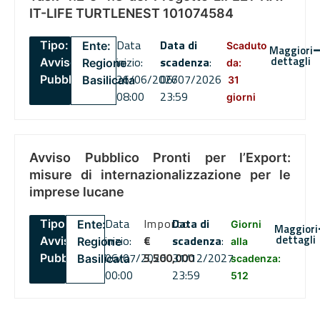
IT-LIFE TURTLENEST 101074584
Data
Data di
Tipo:
Ente:
Scaduto
Maggiori
dettagli
inizio:
scadenza
:
Avviso
Regione
da:
26/06/2026
06/07/2026
Pubblico
Basilicata
31
08:00
23:59
giorni
Avviso Pubblico Pronti per l’Export:
misure di internazionalizzazione per le
imprese lucane
Data
Importo
Data di
Tipo:
Ente:
Giorni
Maggiori
dettagli
inizio:
€
scadenza
:
Avviso
Regione
alla
06/07/2026
5,500,000
31/12/2027
Pubblico
Basilicata
scadenza:
00:00
23:59
512