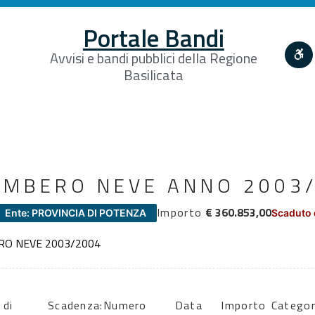
Portale Bandi
Avvisi e bandi pubblici della Regione
Basilicata
OMBERO NEVE ANNO 2003
Importo
€ 360.853,00
Ente: PROVINCIA DI POTENZA
Scaduto 
ERO NEVE 2003/2004
 di
Scadenza:
Numero
Data
Importo
Categor