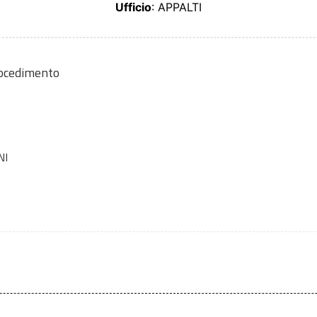
Ufficio
: APPALTI
rocedimento
NI