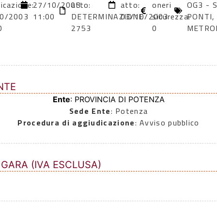
icazione:
27/10/2003
atto:
atto:
oneri
OG3 - 
0/2003
11:00
DETERMINAZIONE
03/10/2003
sicurezza:
PONTI,
0
2753
0
METROP
NTE
Ente
: PROVINCIA DI POTENZA
Sede Ente
: Potenza
Procedura di aggiudicazione
: Avviso pubblico
 GARA (IVA ESCLUSA)