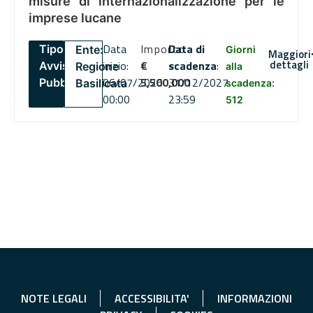
misure di internazionalizzazione per le
imprese lucane
Data
Importo
Data di
Tipo:
Ente:
Giorni
Maggiori
dettagli
inizio:
€
scadenza
:
Avviso
Regione
alla
06/07/2026
5,500,000
31/12/2027
Pubblico
Basilicata
scadenza:
00:00
23:59
512
NOTE LEGALI
ACCESSIBILITA'
INFORMAZIONI