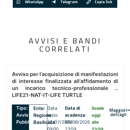
WhatsApp
Telegram
Copia link
AVVISI E BANDI
CORRELATI
Avviso per l’acquisizione di manifestazioni
di interesse finalizzata all’affidamento di
un incarico tecnico-professionale ..
LIFE21-NAT-IT-LIFE TURTLE
Data
Data di
Tipo:
Ente:
Scade
Maggiori
dettagli
inizio:
scadenza
:
Avviso
Regione
oggi
22/07/2026
06/08/2026
Pubblico
Basilicata
alle
09:00
23:59
23:59