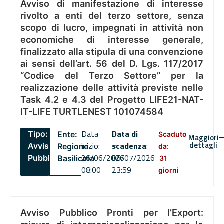
Avviso di manifestazione di interesse
rivolto a enti del terzo settore, senza
scopo di lucro, impegnati in attività non
economiche di interesse generale,
finalizzato alla stipula di una convenzione
ai sensi dell’art. 56 del D. Lgs. 117/2017
“Codice del Terzo Settore” per la
realizzazione delle attività previste nelle
Task 4.2 e 4.3 del Progetto LIFE21-NAT-
IT-LIFE TURTLENEST 101074584
Data
Data di
Tipo:
Ente:
Scaduto
Maggiori
dettagli
inizio:
scadenza
:
Avviso
Regione
da:
26/06/2026
06/07/2026
Pubblico
Basilicata
31
08:00
23:59
giorni
Avviso Pubblico Pronti per l’Export: