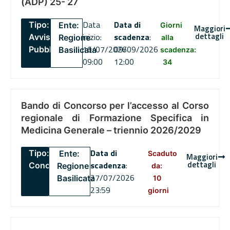
(ADP) 25- 27
Data
Data di
Tipo:
Ente:
Giorni
Maggiori
dettagli
inizio:
scadenza
:
Avviso
Regione
alla
16/07/2026
09/09/2026
Pubblico
Basilicata
scadenza:
09:00
12:00
34
Bando di Concorso per l’accesso al Corso
regionale di Formazione Specifica in
Medicina Generale – triennio 2026/2029
Data di
Tipo:
Ente:
Scaduto
Maggiori
dettagli
scadenza
:
Concorsi
Regione
da:
27/07/2026
Basilicata
10
23:59
giorni