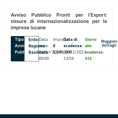
Avviso Pubblico Pronti per l’Export:
misure di internazionalizzazione per le
imprese lucane
Data
Importo
Data di
Tipo:
Ente:
Giorni
Maggiori
dettagli
inizio:
€
scadenza
:
Avviso
Regione
alla
06/07/2026
5,500,000
31/12/2027
Pubblico
Basilicata
scadenza:
00:00
23:59
512