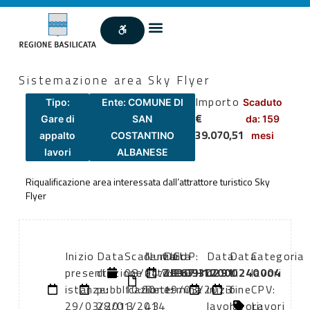
Sistemazione area Sky Flyer
Importo
Tipo:
Ente: COMUNE DI
Scaduto
€
Gare di
SAN
da: 159
39.070,51
appalto
COSTANTINO
mesi
lavori
ALBANESE
Riqualificazione area interessata dall’attrattore turistico Sky
Flyer
Inizio
Data
Scadenza:
Numero
CIG:
Data
CUP:
Data
Data
Categoria
presentazione
di
08/04/2013
atto:
ZE3093D291
atto:
E67H12000240004
di
di
lavori
istanze:
pubblicazione:
10:00
Determina
19/03/2013
inizio
fine
CPV:
29/03/2013
28/01/2014
43
lavori:
lavori:
Lavori