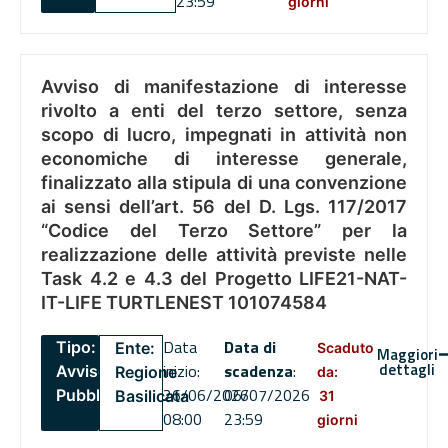
23:59
giorni
Avviso di manifestazione di interesse
rivolto a enti del terzo settore, senza
scopo di lucro, impegnati in attività non
economiche di interesse generale,
finalizzato alla stipula di una convenzione
ai sensi dell’art. 56 del D. Lgs. 117/2017
“Codice del Terzo Settore” per la
realizzazione delle attività previste nelle
Task 4.2 e 4.3 del Progetto LIFE21-NAT-
IT-LIFE TURTLENEST 101074584
Data
Data di
Tipo:
Ente:
Scaduto
Maggiori
dettagli
inizio:
scadenza
:
Avviso
Regione
da:
26/06/2026
06/07/2026
Pubblico
Basilicata
31
08:00
23:59
giorni