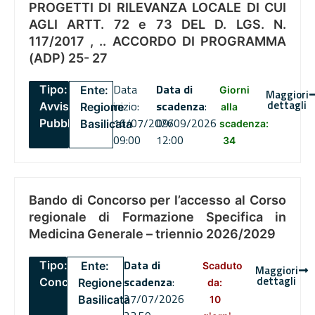
PROGETTI DI RILEVANZA LOCALE DI CUI
AGLI ARTT. 72 e 73 DEL D. LGS. N.
117/2017 , .. ACCORDO DI PROGRAMMA
(ADP) 25- 27
Data
Data di
Tipo:
Ente:
Giorni
Maggiori
dettagli
inizio:
scadenza
:
Avviso
Regione
alla
16/07/2026
09/09/2026
Pubblico
Basilicata
scadenza:
09:00
12:00
34
Bando di Concorso per l’accesso al Corso
regionale di Formazione Specifica in
Medicina Generale – triennio 2026/2029
Data di
Tipo:
Ente:
Scaduto
Maggiori
dettagli
scadenza
:
Concorsi
Regione
da:
27/07/2026
Basilicata
10