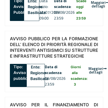
Data
Data di
Tipo:
Ente:
Scade
Maggiori
dettagli
inizio:
scadenza
:
Avviso
Regione
oggi
22/07/2026
06/08/2026
Pubblico
Basilicata
alle
09:00
23:59
23:59
AVVISO PUBBLICO PER LA FORMAZIONE
DELL’ ELENCO DI PRIORITÀ REGIONALE DI
INTERVENTI ANTISISMICI SU STRUTTURE
E INFRASTRUTTURE STRATEGICHE
Data di
Tipo:
Ente:
Giorni
Maggiori
dettagli
scadenza
:
Avviso
Regione
alla
09/08/2026
pubblico
Basilicata
scadenza:
23:59
3
AVVISO PER IL FINANZIAMENTO DI