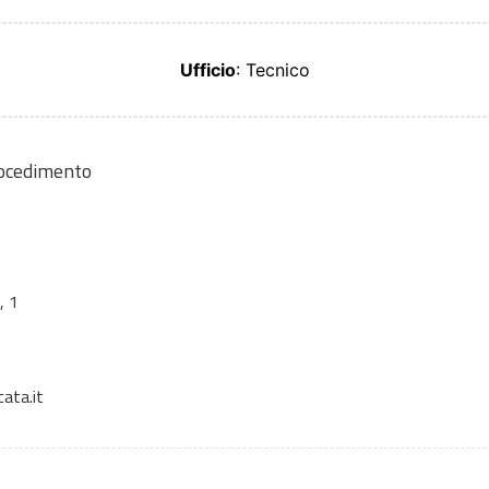
Ufficio
: Tecnico
rocedimento
, 1
cata.it