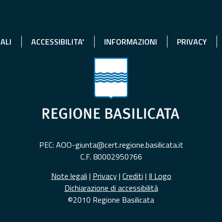
ALI
ACCESSIBILITA'
INFORMAZIONI
PRIVACY
PEC: AOO-giunta@cert.regione.basilicata.it
C.F. 80002950766
Note legali
|
Privacy
|
Crediti
|
Il Logo
Dichiarazione di accessibilità
©2010 Regione Basilicata