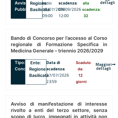
dettagli
inizio:
scadenza
:
Avviso
Regione
alla
16/07/2026
09/09/2026
Pubblico
Basilicata
scadenza:
09:00
12:00
32
Bando di Concorso per l’accesso al Corso
regionale di Formazione Specifica in
Medicina Generale – triennio 2026/2029
Data di
Tipo:
Ente:
Scaduto
Maggiori
dettagli
scadenza
:
Concorsi
Regione
da:
27/07/2026
Basilicata
12
23:59
giorni
Avviso di manifestazione di interesse
rivolto a enti del terzo settore, senza
scopo di lucro, impegnati in attività non