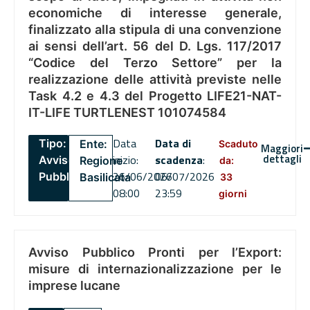
economiche di interesse generale,
finalizzato alla stipula di una convenzione
ai sensi dell’art. 56 del D. Lgs. 117/2017
“Codice del Terzo Settore” per la
realizzazione delle attività previste nelle
Task 4.2 e 4.3 del Progetto LIFE21-NAT-
IT-LIFE TURTLENEST 101074584
Data
Data di
Tipo:
Ente:
Scaduto
Maggiori
dettagli
inizio:
scadenza
:
Avviso
Regione
da:
26/06/2026
06/07/2026
Pubblico
Basilicata
33
08:00
23:59
giorni
Avviso Pubblico Pronti per l’Export:
misure di internazionalizzazione per le
imprese lucane