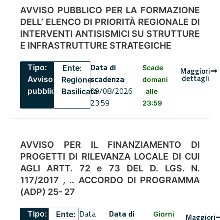
AVVISO PUBBLICO PER LA FORMAZIONE
DELL’ ELENCO DI PRIORITÀ REGIONALE DI
INTERVENTI ANTISISMICI SU STRUTTURE
E INFRASTRUTTURE STRATEGICHE
Data di
Tipo:
Ente:
Scade
Maggiori
dettagli
scadenza
:
Avviso
Regione
domani
09/08/2026
pubblico
Basilicata
alle
23:59
23:59
AVVISO PER IL FINANZIAMENTO DI
PROGETTI DI RILEVANZA LOCALE DI CUI
AGLI ARTT. 72 e 73 DEL D. LGS. N.
117/2017 , .. ACCORDO DI PROGRAMMA
(ADP) 25- 27
Data
Data di
Tipo:
Ente:
Giorni
Maggiori