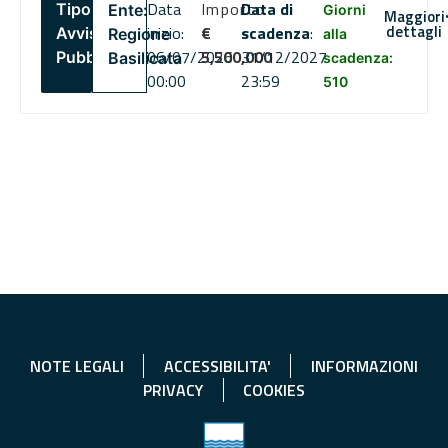
Data
Importo
Data di
Tipo:
Ente:
Giorni
Maggiori
dettagli
inizio:
€
scadenza
:
Avviso
Regione
alla
06/07/2026
5,500,000
31/12/2027
Pubblico
Basilicata
scadenza:
00:00
23:59
510
NOTE LEGALI
ACCESSIBILITA'
INFORMAZIONI
PRIVACY
COOKIES