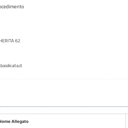
rocedimento
HERITA 62
asilicata.it
Nome Allegato