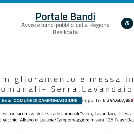
Portale Bandi
Avvisi e bandi pubblici della Regione
Basilicata
,miglioramento e messa in
comunali- Serra,Lavandaio
Importo
€ 244.607,85
Ente: COMUNE DI CAMPOMAGGIORE
S
ssa in sicurezza delle strade comunali “serra, Lavandaio, Difesa,
ecchio, Albano di Lucania/Campomaggiore misura 125 Feasr Basi