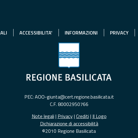
ALI
ACCESSIBILITA'
INFORMAZIONI
PRIVACY
PEC: AOO-giunta@cert.regione.basilicata.it
C.F. 80002950766
Note legali
|
Privacy
|
Crediti
|
Il Logo
Dichiarazione di accessibilità
©2010 Regione Basilicata