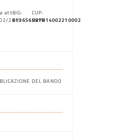
a atto:
CIG:
CUP:
02/2015
613656881B
H27H14002210002
BBLICAZIONE DEL BANDO