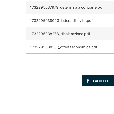
1732295037979_determina a contrarre.pdf
1732295038093_lettera di invito.pdf
1732295038278_dichiarazione.pdf
1732295038367_offertaeconomica.pdf
Facebook