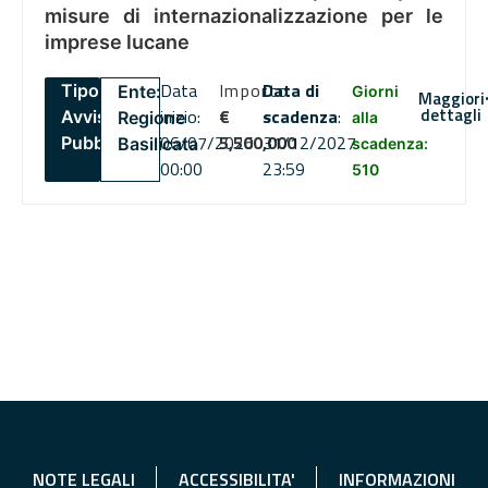
misure di internazionalizzazione per le
imprese lucane
Data
Importo
Data di
Tipo:
Ente:
Giorni
Maggiori
dettagli
inizio:
€
scadenza
:
Avviso
Regione
alla
06/07/2026
5,500,000
31/12/2027
Pubblico
Basilicata
scadenza:
00:00
23:59
510
NOTE LEGALI
ACCESSIBILITA'
INFORMAZIONI