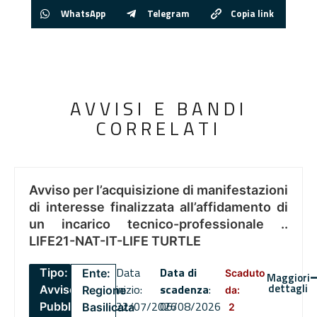
WhatsApp
Telegram
Copia link
AVVISI E BANDI
CORRELATI
Avviso per l’acquisizione di manifestazioni
di interesse finalizzata all’affidamento di
un incarico tecnico-professionale ..
LIFE21-NAT-IT-LIFE TURTLE
Data
Data di
Tipo:
Ente:
Scaduto
Maggiori
dettagli
inizio:
scadenza
:
Avviso
Regione
da:
22/07/2026
06/08/2026
Pubblico
Basilicata
2