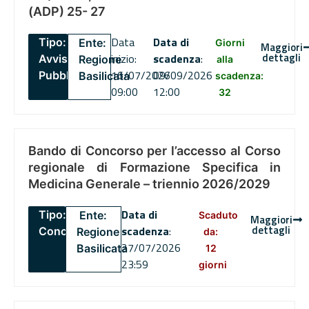
(ADP) 25- 27
Data
Data di
Tipo:
Ente:
Giorni
Maggiori
dettagli
inizio:
scadenza
:
Avviso
Regione
alla
16/07/2026
09/09/2026
Pubblico
Basilicata
scadenza:
09:00
12:00
32
Bando di Concorso per l’accesso al Corso
regionale di Formazione Specifica in
Medicina Generale – triennio 2026/2029
Data di
Tipo:
Ente:
Scaduto
Maggiori
dettagli
scadenza
:
Concorsi
Regione
da:
27/07/2026
Basilicata
12
23:59
giorni