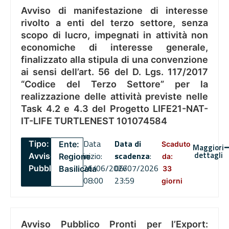
Avviso di manifestazione di interesse
rivolto a enti del terzo settore, senza
scopo di lucro, impegnati in attività non
economiche di interesse generale,
finalizzato alla stipula di una convenzione
ai sensi dell’art. 56 del D. Lgs. 117/2017
“Codice del Terzo Settore” per la
realizzazione delle attività previste nelle
Task 4.2 e 4.3 del Progetto LIFE21-NAT-
IT-LIFE TURTLENEST 101074584
Data
Data di
Tipo:
Ente:
Scaduto
Maggiori
dettagli
inizio:
scadenza
:
Avviso
Regione
da:
26/06/2026
06/07/2026
Pubblico
Basilicata
33
08:00
23:59
giorni
Avviso Pubblico Pronti per l’Export: