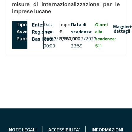
misure di internazionalizzazione per le
imprese lucane
Data
Importo
Data di
Tipo:
Ente:
Giorni
Maggiori
dettagli
inizio:
€
scadenza
:
Avviso
Regione
alla
06/07/2026
5,500,000
31/12/2027
Pubblico
Basilicata
scadenza:
00:00
23:59
511
NOTE LEGALI
ACCESSIBILITA'
INFORMAZIONI