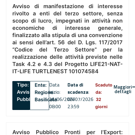
Avviso di manifestazione di interesse
rivolto a enti del terzo settore, senza
scopo di lucro, impegnati in attività non
economiche di interesse generale,
finalizzato alla stipula di una convenzione
ai sensi dell’art. 56 del D. Lgs. 117/2017
“Codice del Terzo Settore” per la
realizzazione delle attività previste nelle
Task 4.2 e 4.3 del Progetto LIFE21-NAT-
IT-LIFE TURTLENEST 101074584
Data
Data di
Tipo:
Ente:
Scaduto
Maggiori
dettagli
inizio:
scadenza
:
Avviso
Regione
da:
26/06/2026
06/07/2026
Pubblico
Basilicata
32
08:00
23:59
giorni
Avviso Pubblico Pronti per l’Export: