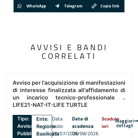
WhatsApp
Telegram
Copia link
AVVISI E BANDI
CORRELATI
Avviso per l’acquisizione di manifestazioni
di interesse finalizzata all’affidamento di
un incarico tecnico-professionale ..
LIFE21-NAT-IT-LIFE TURTLE
Data
Data di
Tipo:
Ente:
Scaduto
Maggiori
dettagli
inizio:
scadenza
:
Avviso
Regione
ieri
22/07/2026
06/08/2026
Pubblico
Basilicata