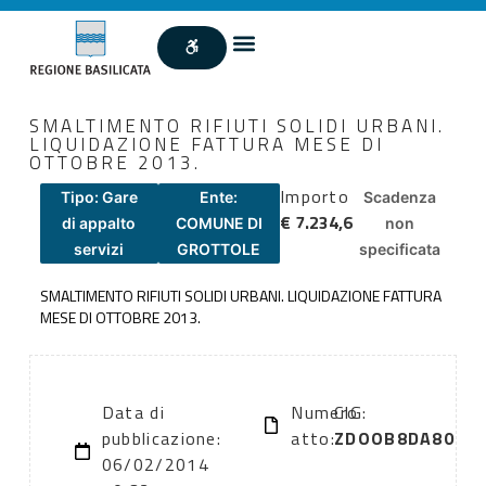
SMALTIMENTO RIFIUTI SOLIDI URBANI.
LIQUIDAZIONE FATTURA MESE DI
OTTOBRE 2013.
Importo
Tipo: Gare
Ente:
Scadenza
€ 7.234,6
di appalto
COMUNE DI
non
servizi
GROTTOLE
specificata
SMALTIMENTO RIFIUTI SOLIDI URBANI. LIQUIDAZIONE FATTURA
MESE DI OTTOBRE 2013.
Data di
Numero
CIG:
pubblicazione:
atto:
ZDOOB8DA80
06/02/2014