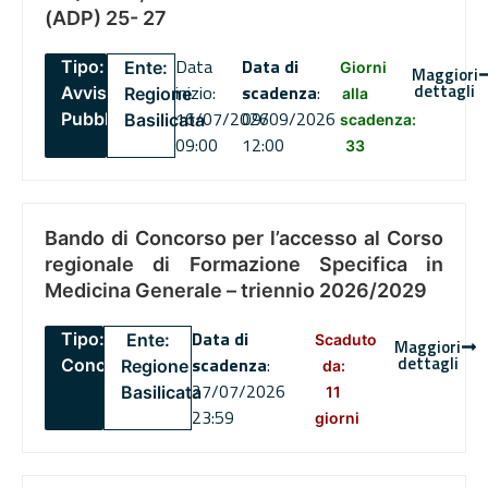
(ADP) 25- 27
Data
Data di
Tipo:
Ente:
Giorni
Maggiori
dettagli
inizio:
scadenza
:
Avviso
Regione
alla
16/07/2026
09/09/2026
Pubblico
Basilicata
scadenza:
09:00
12:00
33
Bando di Concorso per l’accesso al Corso
regionale di Formazione Specifica in
Medicina Generale – triennio 2026/2029
Data di
Tipo:
Ente:
Scaduto
Maggiori
dettagli
scadenza
:
Concorsi
Regione
da:
27/07/2026
Basilicata
11
23:59
giorni