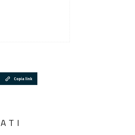
Copia link
ATI