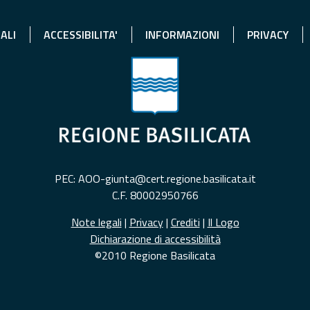
ALI
ACCESSIBILITA'
INFORMAZIONI
PRIVACY
PEC: AOO-giunta@cert.regione.basilicata.it
C.F. 80002950766
Note legali
|
Privacy
|
Crediti
|
Il Logo
Dichiarazione di accessibilità
©2010 Regione Basilicata