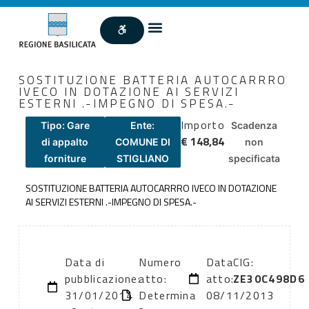
SOSTITUZIONE BATTERIA AUTOCARRRO
IVECO IN DOTAZIONE AI SERVIZI
ESTERNI .-IMPEGNO DI SPESA.-
Importo
Tipo: Gare
Ente:
Scadenza
€ 148,84
di appalto
COMUNE DI
non
forniture
STIGLIANO
specificata
SOSTITUZIONE BATTERIA AUTOCARRRO IVECO IN DOTAZIONE
AI SERVIZI ESTERNI .-IMPEGNO DI SPESA.-
Data di
Numero
Data
CIG:
pubblicazione:
atto:
atto:
ZE30C498D6
31/01/2014
Determina
08/11/2013