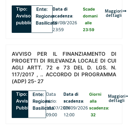
Data di
Tipo:
Ente:
Scade
Maggiori
dettagli
scadenza
:
Avviso
Regione
domani
09/08/2026
pubblico
Basilicata
alle
23:59
23:59
AVVISO PER IL FINANZIAMENTO DI
PROGETTI DI RILEVANZA LOCALE DI CUI
AGLI ARTT. 72 e 73 DEL D. LGS. N.
117/2017 , .. ACCORDO DI PROGRAMMA
(ADP) 25- 27
Data
Data di
Tipo:
Ente:
Giorni
Maggiori
dettagli
inizio:
scadenza
:
Avviso
Regione
alla
16/07/2026
09/09/2026
Pubblico
Basilicata
scadenza:
09:00
12:00
32