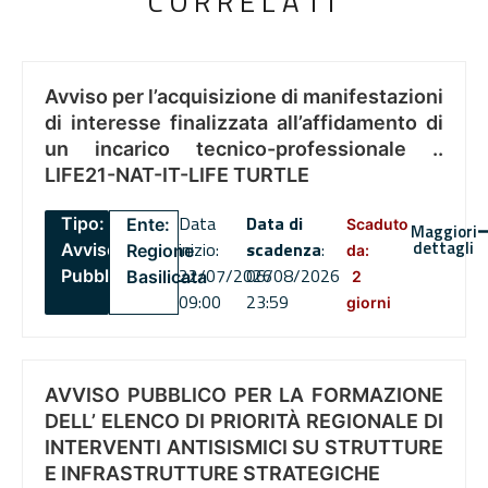
CORRELATI
Avviso per l’acquisizione di manifestazioni
di interesse finalizzata all’affidamento di
un incarico tecnico-professionale ..
LIFE21-NAT-IT-LIFE TURTLE
Data
Data di
Tipo:
Ente:
Scaduto
Maggiori
dettagli
inizio:
scadenza
:
Avviso
Regione
da:
22/07/2026
06/08/2026
Pubblico
Basilicata
2
09:00
23:59
giorni
AVVISO PUBBLICO PER LA FORMAZIONE
DELL’ ELENCO DI PRIORITÀ REGIONALE DI
INTERVENTI ANTISISMICI SU STRUTTURE
E INFRASTRUTTURE STRATEGICHE