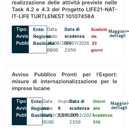
realizzazione delle attività previste nelle
Task 4.2 e 4.3 del Progetto LIFE21-NAT-
IT-LIFE TURTLENEST 101074584
Data
Data di
Tipo:
Ente:
Scaduto
Maggiori
dettagli
inizio:
scadenza
:
Avviso
Regione
da:
26/06/2026
06/07/2026
Pubblico
Basilicata
33
08:00
23:59
giorni
Avviso Pubblico Pronti per l’Export:
misure di internazionalizzazione per le
imprese lucane
Data
Importo
Data di
Tipo:
Ente:
Giorni
Maggiori
dettagli
inizio:
€
scadenza
:
Avviso
Regione
alla
06/07/2026
5,500,000
31/12/2027
Pubblico
Basilicata
scadenza:
00:00
23:59
510