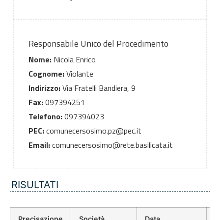
Responsabile Unico del Procedimento
Nome:
Nicola Enrico
Cognome:
Violante
Indirizzo:
Via Fratelli Bandiera, 9
Fax:
097394251
Telefono:
097394023
PEC:
comunecersosimo.pz@pec.it
Email:
comunecersosimo@rete.basilicata.it
RISULTATI
Precisazione
Società
Data
P