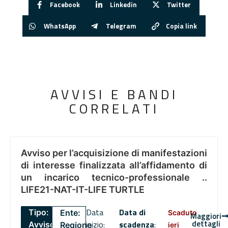
Facebook
Linkedin
Twitter
WhatsApp
Telegram
Copia link
AVVISI E BANDI
CORRELATI
Avviso per l’acquisizione di manifestazioni
di interesse finalizzata all’affidamento di
un incarico tecnico-professionale ..
LIFE21-NAT-IT-LIFE TURTLE
Data
Data di
Tipo:
Ente:
Scaduto
Maggiori
dettagli
inizio:
scadenza
:
Avviso
Regione
ieri