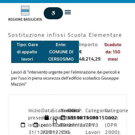
Sostituzione infissi Scuola Elementare
Importo
Tipo: Gare
Ente:
Scaduto
€
di appalto
COMUNE DI
da: 150
48.214,29
lavori
CERSOSIMO
mesi
Lavori di “intervento urgente per l’eliminazione dei pericoli e
per l’uso in piena sicurezza dell’edificio scolastico Giuseppe
Mazzini”
Inizio
Data
Scadenza:
Numero
CIG:
Data
CUP:
Categoria
Categorie
presentazione
di
15/01/2014
atto:
5539171C80
atto:
J31H13001150002
lavori
lavori
istanze:
pubblicazione:
12:00
Determina
27/12/2013
CPV:
(DPR
31/12/2013
30/01/2014
150
Lavori
2000):