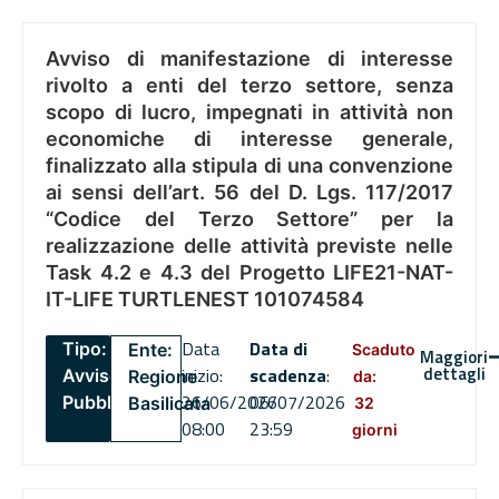
Avviso di manifestazione di interesse
rivolto a enti del terzo settore, senza
scopo di lucro, impegnati in attività non
economiche di interesse generale,
finalizzato alla stipula di una convenzione
ai sensi dell’art. 56 del D. Lgs. 117/2017
“Codice del Terzo Settore” per la
realizzazione delle attività previste nelle
Task 4.2 e 4.3 del Progetto LIFE21-NAT-
IT-LIFE TURTLENEST 101074584
Data
Data di
Tipo:
Ente:
Scaduto
Maggiori
dettagli
inizio:
scadenza
:
Avviso
Regione
da:
26/06/2026
06/07/2026
Pubblico
Basilicata
32
08:00
23:59
giorni