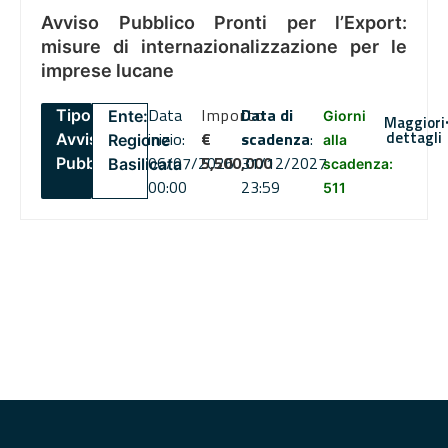
Avviso Pubblico Pronti per l’Export:
misure di internazionalizzazione per le
imprese lucane
Data
Importo
Data di
Tipo:
Ente:
Giorni
Maggiori
dettagli
inizio:
€
scadenza
:
Avviso
Regione
alla
06/07/2026
5,500,000
31/12/2027
Pubblico
Basilicata
scadenza:
00:00
23:59
511