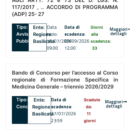
AGLI ARTT. 72 e 73 DEL D. LGS. N.
117/2017 , .. ACCORDO DI PROGRAMMA
(ADP) 25- 27
Data
Data di
Tipo:
Ente:
Giorni
Maggiori
dettagli
inizio:
scadenza
:
Avviso
Regione
alla
16/07/2026
09/09/2026
Pubblico
Basilicata
scadenza:
09:00
12:00
33
Bando di Concorso per l’accesso al Corso
regionale di Formazione Specifica in
Medicina Generale – triennio 2026/2029
Data di
Tipo:
Ente:
Scaduto
Maggiori
dettagli
scadenza
:
Concorsi
Regione
da:
27/07/2026
Basilicata
11
23:59
giorni