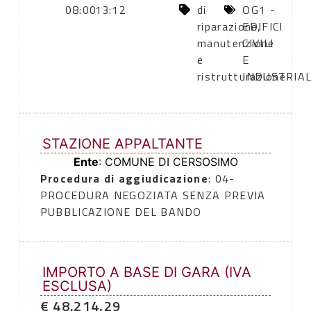
08:00
13:12
di
OG1 -
riparazione,
EDIFICI
manutenzione
CIVILI
e
E
ristrutturazione
INDUSTRIAL
STAZIONE APPALTANTE
Ente
: COMUNE DI CERSOSIMO
Procedura di aggiudicazione
: 04-
PROCEDURA NEGOZIATA SENZA PREVIA
PUBBLICAZIONE DEL BANDO
IMPORTO A BASE DI GARA (IVA
ESCLUSA)
€ 48.214,29