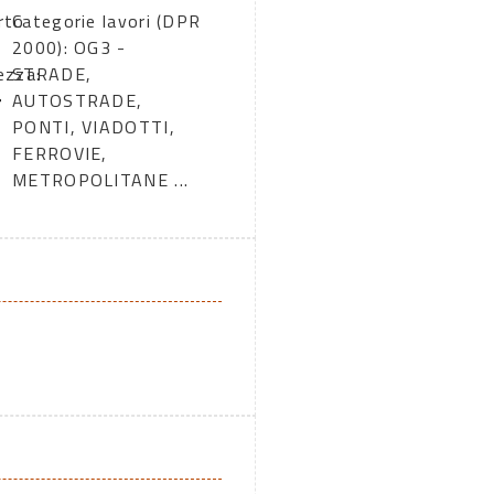
rto
Categorie lavori (DPR
2000): OG3 -
ezza:
STRADE,
AUTOSTRADE,
PONTI, VIADOTTI,
FERROVIE,
METROPOLITANE ...