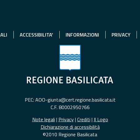
ALI
ACCESSIBILITA'
INFORMAZIONI
PRIVACY
PEC: AOO-giunta@cert.regione.basilicata.it
C.F. 80002950766
Note legali
|
Privacy
|
Crediti
|
Il Logo
Dichiarazione di accessibilità
©2010 Regione Basilicata