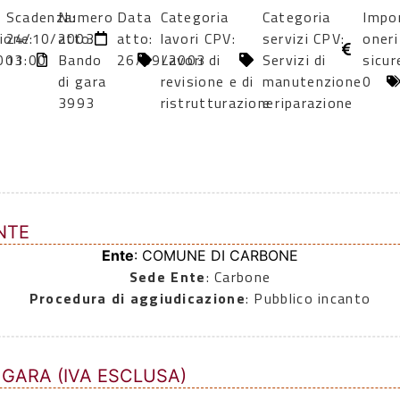
Scadenza:
Numero
Data
Categoria
Categoria
Impo
ione:
24/10/2003
atto:
atto:
lavori CPV:
servizi CPV:
oneri
003
11:00
Bando
26/09/2003
Lavori di
Servizi di
sicur
di gara
revisione e di
manutenzione
0
3993
ristrutturazione
e riparazione
NTE
Ente
: COMUNE DI CARBONE
Sede Ente
: Carbone
Procedura di aggiudicazione
: Pubblico incanto
 GARA (IVA ESCLUSA)