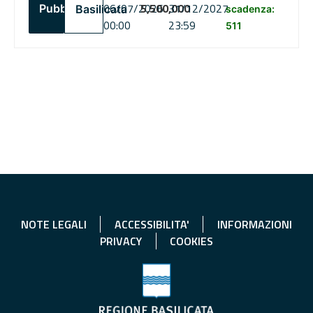
06/07/2026
5,500,000
31/12/2027
Pubblico
Basilicata
scadenza:
00:00
23:59
511
NOTE LEGALI
ACCESSIBILITA'
INFORMAZIONI
PRIVACY
COOKIES