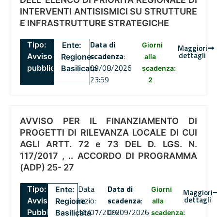
INTERVENTI ANTISISMICI SU STRUTTURE
E INFRASTRUTTURE STRATEGICHE
Data di
Tipo:
Ente:
Giorni
Maggiori
dettagli
scadenza
:
Avviso
Regione
alla
09/08/2026
pubblico
Basilicata
scadenza:
23:59
2
AVVISO PER IL FINANZIAMENTO DI
PROGETTI DI RILEVANZA LOCALE DI CUI
AGLI ARTT. 72 e 73 DEL D. LGS. N.
117/2017 , .. ACCORDO DI PROGRAMMA
(ADP) 25- 27
Data
Data di
Tipo:
Ente:
Giorni
Maggiori
dettagli
inizio:
scadenza
:
Avviso
Regione
alla
16/07/2026
09/09/2026
Pubblico
Basilicata
scadenza: