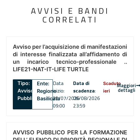
AVVISI E BANDI
CORRELATI
Avviso per l’acquisizione di manifestazioni
di interesse finalizzata all’affidamento di
un incarico tecnico-professionale ..
LIFE21-NAT-IT-LIFE TURTLE
Data
Data di
Tipo:
Ente:
Scaduto
Maggiori
dettagli
inizio:
scadenza
:
Avviso
Regione
ieri
22/07/2026
06/08/2026
Pubblico
Basilicata
09:00
23:59
AVVISO PUBBLICO PER LA FORMAZIONE
DELL’ ELENCO DI PRIORITÀ REGIONALE DI