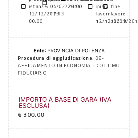
istanze:
04/02/2014
23:00
inizio
fine
12/12/2013
17:13
lavori:
lavori:
00:00
12/12/2013
11/01/20
Ente
: PROVINCIA DI POTENZA
Procedura di aggiudicazione
: 08-
AFFIDAMENTO IN ECONOMIA - COTTIMO
FIDUCIARIO
IMPORTO A BASE DI GARA (IVA
ESCLUSA)
€ 300,00