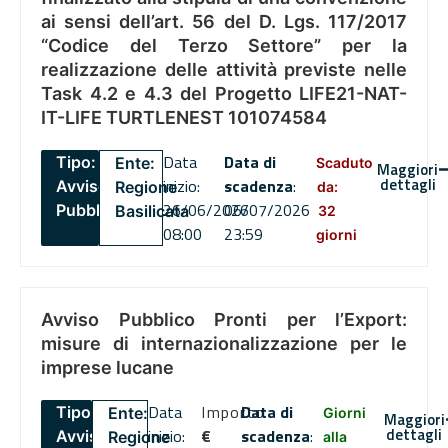
ai sensi dell’art. 56 del D. Lgs. 117/2017
“Codice del Terzo Settore” per la
realizzazione delle attività previste nelle
Task 4.2 e 4.3 del Progetto LIFE21-NAT-
IT-LIFE TURTLENEST 101074584
Data
Data di
Tipo:
Ente:
Scaduto
Maggiori
dettagli
inizio:
scadenza
:
Avviso
Regione
da:
26/06/2026
06/07/2026
Pubblico
Basilicata
32
08:00
23:59
giorni
Avviso Pubblico Pronti per l’Export:
misure di internazionalizzazione per le
imprese lucane
Data
Importo
Data di
Tipo:
Ente:
Giorni
Maggiori
dettagli
inizio:
€
scadenza
:
Avviso
Regione
alla