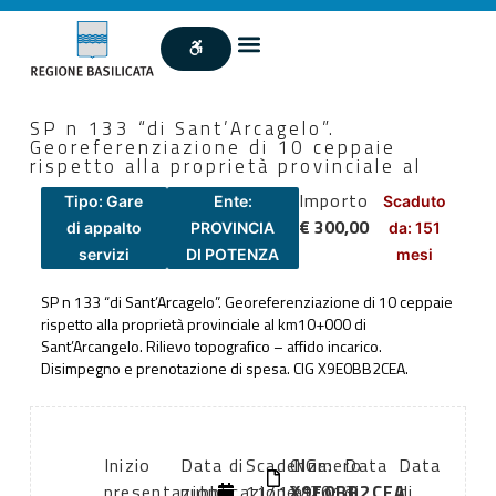
SP n 133 “di Sant’Arcagelo”.
Georeferenziazione di 10 ceppaie
rispetto alla proprietà provinciale al
Importo
Tipo: Gare
Ente:
Scaduto
€ 300,00
di appalto
PROVINCIA
da: 151
servizi
DI POTENZA
mesi
SP n 133 “di Sant’Arcagelo”. Georeferenziazione di 10 ceppaie
rispetto alla proprietà provinciale al km10+000 di
Sant’Arcangelo. Rilievo topografico – affido incarico.
Disimpegno e prenotazione di spesa. CIG X9E0BB2CEA.
Inizio
Data di
Scadenza:
CIG:
Numero
Data
Data
presentazione
pubblicazione:
11/12/2013
X9E0BB2CEA
atto:
di
di