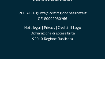
PEC: AOO-giunta@cert.regione.basilicata.it
C.F. 80002950766
Note legali
|
Privacy
|
Crediti
|
Il Logo
Dichiarazione di accessibilità
©2010 Regione Basilicata