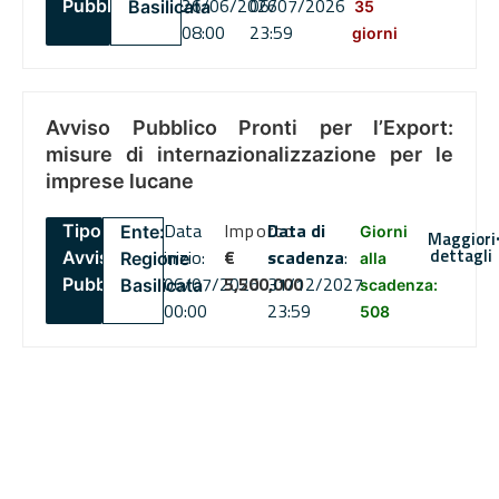
26/06/2026
06/07/2026
Pubblico
Basilicata
35
08:00
23:59
giorni
Avviso Pubblico Pronti per l’Export:
misure di internazionalizzazione per le
imprese lucane
Data
Importo
Data di
Tipo:
Ente:
Giorni
Maggiori
dettagli
inizio:
€
scadenza
:
Avviso
Regione
alla
06/07/2026
5,500,000
31/12/2027
Pubblico
Basilicata
scadenza:
00:00
23:59
508