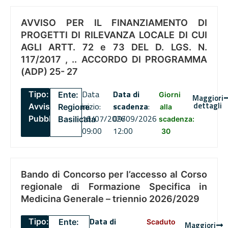
AVVISO PER IL FINANZIAMENTO DI
PROGETTI DI RILEVANZA LOCALE DI CUI
AGLI ARTT. 72 e 73 DEL D. LGS. N.
117/2017 , .. ACCORDO DI PROGRAMMA
(ADP) 25- 27
Data
Data di
Tipo:
Ente:
Giorni
Maggiori
dettagli
inizio:
scadenza
:
Avviso
Regione
alla
16/07/2026
09/09/2026
Pubblico
Basilicata
scadenza:
09:00
12:00
30
Bando di Concorso per l’accesso al Corso
regionale di Formazione Specifica in
Medicina Generale – triennio 2026/2029
Data di
Tipo:
Ente:
Scaduto
Maggiori