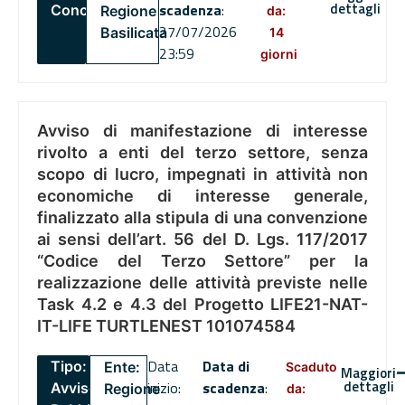
dettagli
scadenza
:
Concorsi
Regione
da:
27/07/2026
Basilicata
14
23:59
giorni
Avviso di manifestazione di interesse
rivolto a enti del terzo settore, senza
scopo di lucro, impegnati in attività non
economiche di interesse generale,
finalizzato alla stipula di una convenzione
ai sensi dell’art. 56 del D. Lgs. 117/2017
“Codice del Terzo Settore” per la
realizzazione delle attività previste nelle
Task 4.2 e 4.3 del Progetto LIFE21-NAT-
IT-LIFE TURTLENEST 101074584
Data
Data di
Tipo:
Ente:
Scaduto
Maggiori
dettagli
inizio:
scadenza
:
Avviso
Regione
da: