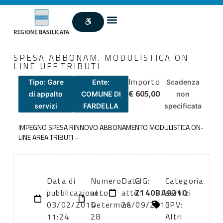
SPESA ABBONAM. MODULISTICA ON
LINE UFF.TRIBUTI
Importo
Tipo: Gare
Ente:
Scadenza
€ 605,00
di appalto
COMUNE DI
non
servizi
FARDELLA
specificata
IMPEGNO SPESA RINNOVO ABBONAMENTO MODULISTICA ON-
LINE AREA TRIBUTI –
Data di
Numero
Data
CIG:
Categoria
pubblicazione:
atto:
atto:
Z140BA9210
servizi
03/02/2014
Determina
26/09/2013
CPV:
11:24
28
Altri