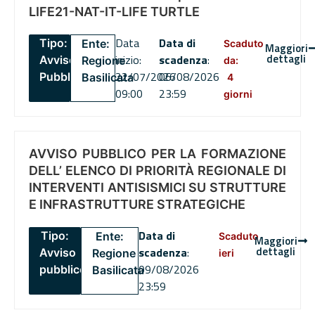
LIFE21-NAT-IT-LIFE TURTLE
Data
Data di
Tipo:
Ente:
Scaduto
Maggiori
dettagli
inizio:
scadenza
:
Avviso
Regione
da:
22/07/2026
06/08/2026
Pubblico
Basilicata
4
09:00
23:59
giorni
AVVISO PUBBLICO PER LA FORMAZIONE
DELL’ ELENCO DI PRIORITÀ REGIONALE DI
INTERVENTI ANTISISMICI SU STRUTTURE
E INFRASTRUTTURE STRATEGICHE
Data di
Tipo:
Ente:
Scaduto
Maggiori
dettagli
scadenza
:
Avviso
Regione
ieri
09/08/2026
pubblico
Basilicata
23:59