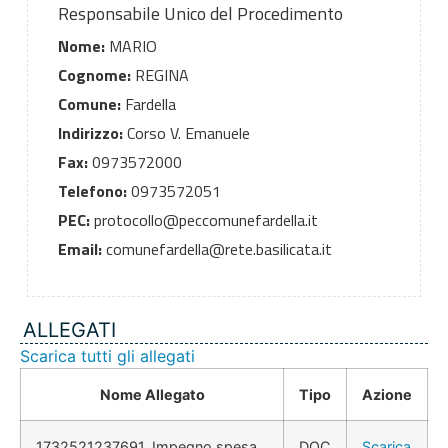
Responsabile Unico del Procedimento
Nome:
MARIO
Cognome:
REGINA
Comune:
Fardella
Indirizzo:
Corso V. Emanuele
Fax:
0973572000
Telefono:
0973572051
PEC:
protocollo@peccomunefardella.it
Email:
comunefardella@rete.basilicata.it
ALLEGATI
Scarica tutti gli allegati
Nome Allegato
Tipo
Azione
1732521237691_Impegno spesa
DOC
Scarica