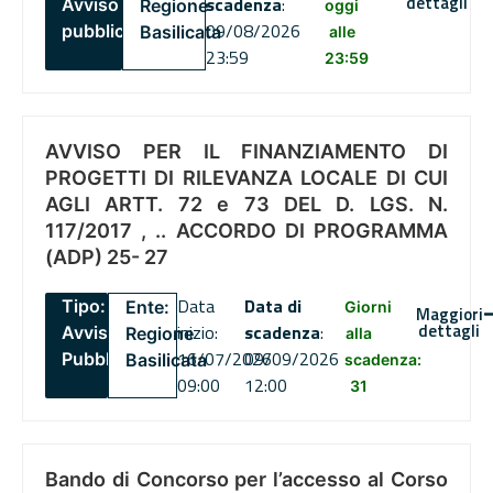
dettagli
scadenza
:
Avviso
Regione
oggi
09/08/2026
pubblico
Basilicata
alle
23:59
23:59
AVVISO PER IL FINANZIAMENTO DI
PROGETTI DI RILEVANZA LOCALE DI CUI
AGLI ARTT. 72 e 73 DEL D. LGS. N.
117/2017 , .. ACCORDO DI PROGRAMMA
(ADP) 25- 27
Data
Data di
Tipo:
Ente:
Giorni
Maggiori
dettagli
inizio:
scadenza
:
Avviso
Regione
alla
16/07/2026
09/09/2026
Pubblico
Basilicata
scadenza:
09:00
12:00
31
Bando di Concorso per l’accesso al Corso