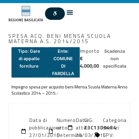
SPESA ACQ. BENI MENSA SCUOLA
MATERNA A.S. 2014/2015
Importo
Tipo: Gare
Ente:
Scadenza
€
di appalto
COMUNE
non
4.000,00
forniture
DI
specificata
FARDELLA
Impegno spesa per acquisto beni Mensa Scuola Materna Anno
Scolastico 2014 – 2015.-
Data di
Numero
Data
CIG:
Categoria
pubblicazione:
atto:
atto:
Z3C13D94F4
servizi
27/01/2016
Determina
26/03/2015
CPV: