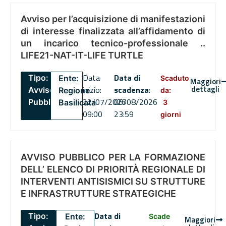
Avviso per l’acquisizione di manifestazioni
di interesse finalizzata all’affidamento di
un incarico tecnico-professionale ..
LIFE21-NAT-IT-LIFE TURTLE
Data
Data di
Tipo:
Ente:
Scaduto
Maggiori
dettagli
inizio:
scadenza
:
Avviso
Regione
da:
22/07/2026
06/08/2026
Pubblico
Basilicata
3
09:00
23:59
giorni
AVVISO PUBBLICO PER LA FORMAZIONE
DELL’ ELENCO DI PRIORITÀ REGIONALE DI
INTERVENTI ANTISISMICI SU STRUTTURE
E INFRASTRUTTURE STRATEGICHE
Data di
Tipo:
Ente:
Scade
Maggiori