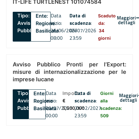
IT-LIFE TURTLENEST 101074584
Data
Data di
Tipo:
Ente:
Scaduto
Maggiori
dettagli
inizio:
scadenza
:
Avviso
Regione
da:
26/06/2026
06/07/2026
Pubblico
Basilicata
34
08:00
23:59
giorni
Avviso Pubblico Pronti per l’Export:
misure di internazionalizzazione per le
imprese lucane
Data
Importo
Data di
Tipo:
Ente:
Giorni
Maggiori
dettagli
inizio:
€
scadenza
:
Avviso
Regione
alla
06/07/2026
5,500,000
31/12/2027
Pubblico
Basilicata
scadenza:
00:00
23:59
509