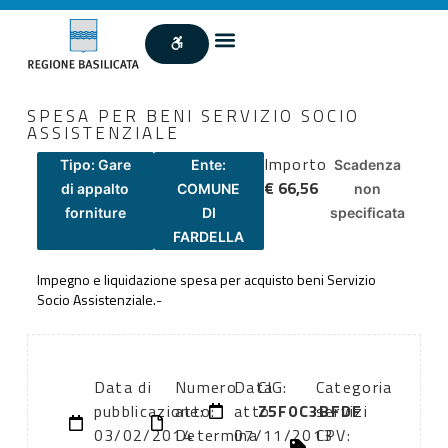
SPESA PER BENI SERVIZIO SOCIO
ASSISTENZIALE
Importo
Tipo: Gare
Ente:
Scadenza
€ 66,56
di appalto
COMUNE
non
forniture
DI
specificata
FARDELLA
Impegno e liquidazione spesa per acquisto beni Servizio
Socio Assistenziale.-
Data di
Numero
Data
CIG:
Categoria
pubblicazione:
atto:
atto:
Z5F0C3BFDF
servizi
03/02/2014
Determina
07/11/2013
CPV: