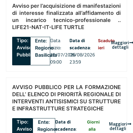
Avviso per l’acquisizione di manifestazioni
di interesse finalizzata all’affidamento di
un incarico tecnico-professionale ..
LIFE21-NAT-IT-LIFE TURTLE
Data
Data di
Tipo:
Ente:
Scaduto
Maggiori
dettagli
inizio:
scadenza
:
Avviso
Regione
ieri
22/07/2026
06/08/2026
Pubblico
Basilicata
09:00
23:59
AVVISO PUBBLICO PER LA FORMAZIONE
DELL’ ELENCO DI PRIORITÀ REGIONALE DI
INTERVENTI ANTISISMICI SU STRUTTURE
E INFRASTRUTTURE STRATEGICHE
Data di
Tipo:
Ente:
Giorni
Maggiori
dettagli
scadenza
:
Avviso
Regione
alla