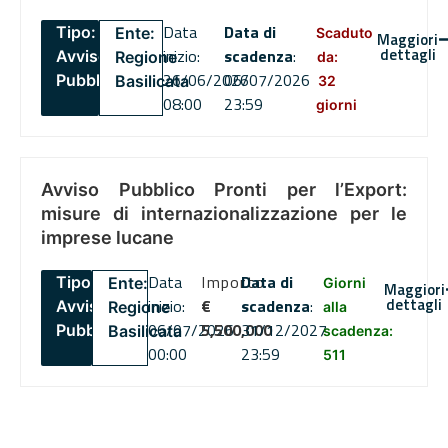
Data
Data di
Tipo:
Ente:
Scaduto
Maggiori
dettagli
inizio:
scadenza
:
Avviso
Regione
da:
26/06/2026
06/07/2026
Pubblico
Basilicata
32
08:00
23:59
giorni
Avviso Pubblico Pronti per l’Export:
misure di internazionalizzazione per le
imprese lucane
Data
Importo
Data di
Tipo:
Ente:
Giorni
Maggiori
dettagli
inizio:
€
scadenza
:
Avviso
Regione
alla
06/07/2026
5,500,000
31/12/2027
Pubblico
Basilicata
scadenza:
00:00
23:59
511