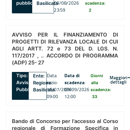
09/08/2026
pubblico
Basilicata
scadenza:
23:59
2
AVVISO PER IL FINANZIAMENTO DI
PROGETTI DI RILEVANZA LOCALE DI CUI
AGLI ARTT. 72 e 73 DEL D. LGS. N.
117/2017 , .. ACCORDO DI PROGRAMMA
(ADP) 25- 27
Data
Data di
Tipo:
Ente:
Giorni
Maggiori
dettagli
inizio:
scadenza
:
Avviso
Regione
alla
16/07/2026
09/09/2026
Pubblico
Basilicata
scadenza:
09:00
12:00
33
Bando di Concorso per l’accesso al Corso
regionale di Formazione Specifica in