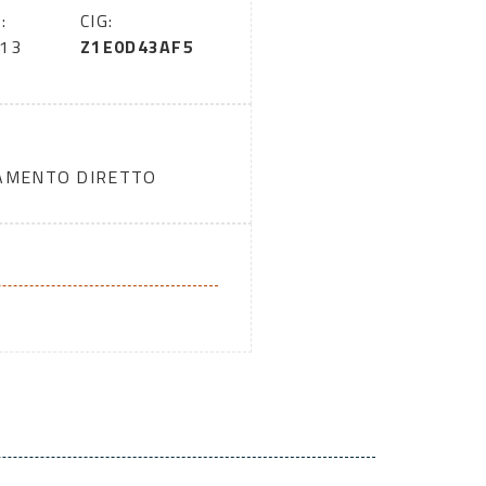
:
CIG:
013
Z1E0D43AF5
DAMENTO DIRETTO