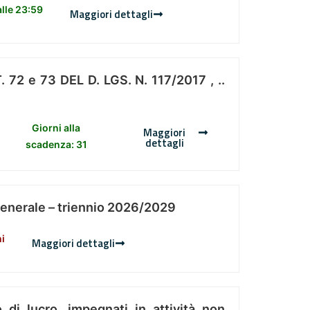
lle 23:59
Maggiori dettagli
 e 73 DEL D. LGS. N. 117/2017 , ..
Giorni alla
Maggiori
dettagli
scadenza: 31
Generale – triennio 2026/2029
ni
Maggiori dettagli
 di lucro, impegnati in attività non