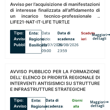
Avviso per l’acquisizione di manifestazioni
di interesse finalizzata all’affidamento di
un incarico tecnico-professionale ..
LIFE21-NAT-IT-LIFE TURTLE
Data
Data di
Tipo:
Ente:
Scaduto
Maggiori
dettagli
inizio:
scadenza
:
Avviso
Regione
ieri
22/07/2026
06/08/2026
Pubblico
Basilicata
09:00
23:59
AVVISO PUBBLICO PER LA FORMAZIONE
DELL’ ELENCO DI PRIORITÀ REGIONALE DI
INTERVENTI ANTISISMICI SU STRUTTURE
E INFRASTRUTTURE STRATEGICHE
Data di
Tipo:
Ente:
Giorni
Maggiori
dettagli
scadenza
:
Avviso
Regione
alla