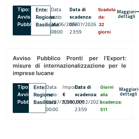
Data
Data di
Tipo:
Ente:
Scaduto
Maggiori
dettagli
inizio:
scadenza
:
Avviso
Regione
da:
26/06/2026
06/07/2026
Pubblico
Basilicata
32
08:00
23:59
giorni
Avviso Pubblico Pronti per l’Export:
misure di internazionalizzazione per le
imprese lucane
Data
Importo
Data di
Tipo:
Ente:
Giorni
Maggiori
dettagli
inizio:
€
scadenza
:
Avviso
Regione
alla
06/07/2026
5,500,000
31/12/2027
Pubblico
Basilicata
scadenza:
00:00
23:59
511