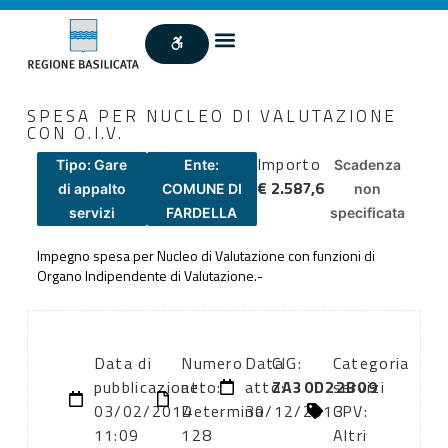
SPESA PER NUCLEO DI VALUTAZIONE
CON O.I.V.
Importo
Tipo: Gare
Ente:
Scadenza
€ 2.587,6
di appalto
COMUNE DI
non
servizi
FARDELLA
specificata
Impegno spesa per Nucleo di Valutazione con funzioni di
Organo Indipendente di Valutazione.-
Data di
Numero
Data
CIG:
Categoria
pubblicazione:
atto:
atto:
ZA30D22B09
servizi
03/02/2014
Determina
30/12/2013
CPV:
11:09
128
Altri