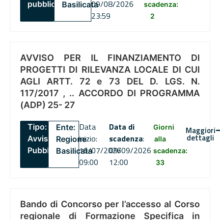
09/08/2026
pubblico
Basilicata
scadenza:
23:59
2
AVVISO PER IL FINANZIAMENTO DI
PROGETTI DI RILEVANZA LOCALE DI CUI
AGLI ARTT. 72 e 73 DEL D. LGS. N.
117/2017 , .. ACCORDO DI PROGRAMMA
(ADP) 25- 27
Data
Data di
Tipo:
Ente:
Giorni
Maggiori
dettagli
inizio:
scadenza
:
Avviso
Regione
alla
16/07/2026
09/09/2026
Pubblico
Basilicata
scadenza:
09:00
12:00
33
Bando di Concorso per l’accesso al Corso
regionale di Formazione Specifica in