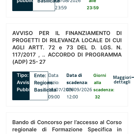
09/08/2026
pubblico
Basilicata
alle
23:59
23:59
AVVISO PER IL FINANZIAMENTO DI
PROGETTI DI RILEVANZA LOCALE DI CUI
AGLI ARTT. 72 e 73 DEL D. LGS. N.
117/2017 , .. ACCORDO DI PROGRAMMA
(ADP) 25- 27
Data
Data di
Tipo:
Ente:
Giorni
Maggiori
dettagli
inizio:
scadenza
:
Avviso
Regione
alla
16/07/2026
09/09/2026
Pubblico
Basilicata
scadenza:
09:00
12:00
32
Bando di Concorso per l’accesso al Corso
regionale di Formazione Specifica in