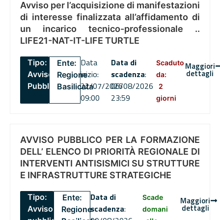
Avviso per l’acquisizione di manifestazioni
di interesse finalizzata all’affidamento di
un incarico tecnico-professionale ..
LIFE21-NAT-IT-LIFE TURTLE
Data
Data di
Tipo:
Ente:
Scaduto
Maggiori
dettagli
inizio:
scadenza
:
Avviso
Regione
da:
22/07/2026
06/08/2026
Pubblico
Basilicata
2
09:00
23:59
giorni
AVVISO PUBBLICO PER LA FORMAZIONE
DELL’ ELENCO DI PRIORITÀ REGIONALE DI
INTERVENTI ANTISISMICI SU STRUTTURE
E INFRASTRUTTURE STRATEGICHE
Data di
Tipo:
Ente:
Scade
Maggiori
dettagli
scadenza
:
Avviso
Regione
domani