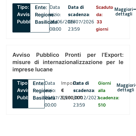
Data
Data di
Tipo:
Ente:
Scaduto
Maggiori
dettagli
inizio:
scadenza
:
Avviso
Regione
da:
26/06/2026
06/07/2026
Pubblico
Basilicata
33
08:00
23:59
giorni
Avviso Pubblico Pronti per l’Export:
misure di internazionalizzazione per le
imprese lucane
Data
Importo
Data di
Tipo:
Ente:
Giorni
Maggiori
dettagli
inizio:
€
scadenza
:
Avviso
Regione
alla
06/07/2026
5,500,000
31/12/2027
Pubblico
Basilicata
scadenza:
00:00
23:59
510