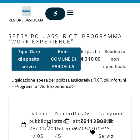
SPESA POL. ASS. R.C.T. PROGRAMMA
“WORK EXPERIENCE”
Importo
Tipo: Gare
Ente:
Scadenza
€ 310,00
di appalto
COMUNE DI
non
servizi
FARDELLA
specificata
Liquidazione spesa per polizza assicurativa R.C.T. più Infortuni
– Programma “Work Experience”.-
Data di
Numero
Data
CIG:
Categoria
pubblicazione:
atto:
atto:
ZB113B081F
servizi
28/01/2016
Determina
29/05/2015
CPV:
17:05
45
Servizi