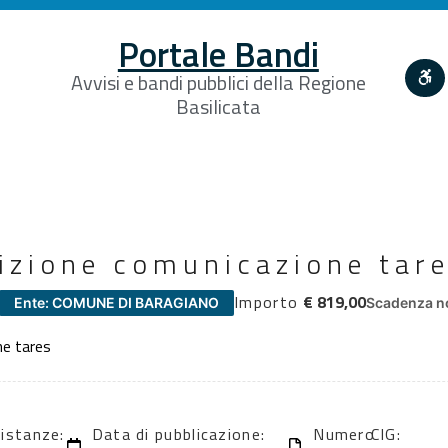
Portale Bandi
Avvisi e bandi pubblici della Regione
Basilicata
dizione comunicazione tar
Importo
€ 819,00
Ente: COMUNE DI BARAGIANO
Scadenza no
ne tares
 istanze:
Data di pubblicazione:
Numero
CIG: