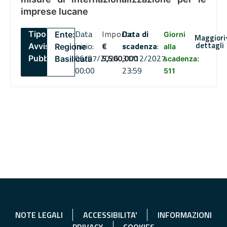
imprese lucane
Data
Importo
Data di
Tipo:
Ente:
Giorni
Maggiori
dettagli
inizio:
€
scadenza
:
Avviso
Regione
alla
06/07/2026
5,500,000
31/12/2027
Pubblico
Basilicata
scadenza:
00:00
23:59
511
NOTE LEGALI
ACCESSIBILITA'
INFORMAZIONI