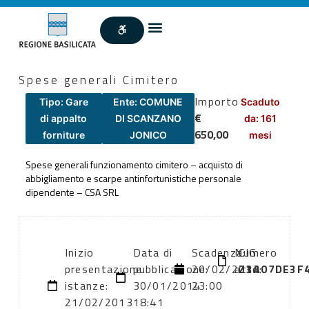
Spese generali Cimitero
Importo
Tipo: Gare
Ente: COMUNE
Scaduto
€
di appalto
DI SCANZANO
da: 161
650,00
forniture
JONICO
mesi
Spese generali funzionamento cimitero – acquisto di
abbigliamento e scarpe antinfortunistiche personale
dipendente – CSA SRL
Inizio
Data di
Scadenza:
Numero
CIG:
presentazione
pubblicazione:
20/02/2013
atto:
Z3A07DE3F
istanze:
30/01/2014
23:00
21/02/2013
18:41