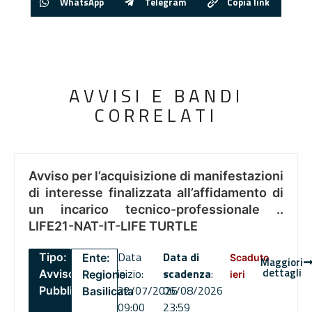
WhatsApp
Telegram
Copia link
AVVISI E BANDI
CORRELATI
Avviso per l’acquisizione di manifestazioni
di interesse finalizzata all’affidamento di
un incarico tecnico-professionale ..
LIFE21-NAT-IT-LIFE TURTLE
Data
Data di
Tipo:
Ente:
Scaduto
Maggiori
dettagli
inizio:
scadenza
:
Avviso
Regione
ieri
22/07/2026
06/08/2026
Pubblico
Basilicata
09:00
23:59