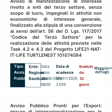
Avviso di manifestazione di interesse
rivolto a enti del terzo settore, senza
scopo di lucro, impegnati in attività non
economiche di interesse generale,
finalizzato alla stipula di una convenzione
ai sensi dell’art. 56 del D. Lgs. 117/2017
“Codice del Terzo Settore” per la
realizzazione delle attività previste nelle
Task 4.2 e 4.3 del Progetto LIFE21-NAT-
IT-LIFE TURTLENEST 101074584
Data
Data di
Tipo:
Ente:
Scaduto
Maggiori
dettagli
inizio:
scadenza
:
Avviso
Regione
da:
26/06/2026
06/07/2026
Pubblico
Basilicata
32
08:00
23:59
giorni
Avviso Pubblico Pronti per l’Export:
misure di internazionalizzazione per le