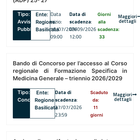
(ADP) 25- 27
Data
Data di
Tipo:
Ente:
Giorni
Maggiori
dettagli
inizio:
scadenza
:
Avviso
Regione
alla
16/07/2026
09/09/2026
Pubblico
Basilicata
scadenza:
09:00
12:00
33
Bando di Concorso per l’accesso al Corso
regionale di Formazione Specifica in
Medicina Generale – triennio 2026/2029
Data di
Tipo:
Ente:
Scaduto
Maggiori
dettagli
scadenza
:
Concorsi
Regione
da:
27/07/2026
Basilicata
11
23:59
giorni