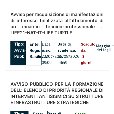
Avviso per l’acquisizione di manifestazioni
di interesse finalizzata all’affidamento di
un incarico tecnico-professionale ..
LIFE21-NAT-IT-LIFE TURTLE
Data
Data di
Tipo:
Ente:
Scaduto
Maggiori
dettagli
inizio:
scadenza
:
Avviso
Regione
da:
22/07/2026
06/08/2026
Pubblico
Basilicata
3
09:00
23:59
giorni
AVVISO PUBBLICO PER LA FORMAZIONE
DELL’ ELENCO DI PRIORITÀ REGIONALE DI
INTERVENTI ANTISISMICI SU STRUTTURE
E INFRASTRUTTURE STRATEGICHE
Data di
Tipo:
Scade