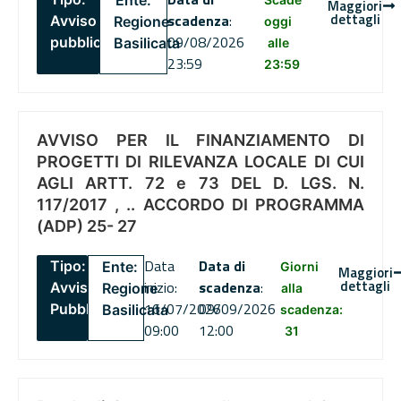
Ente:
Maggiori
dettagli
scadenza
:
Avviso
Regione
oggi
09/08/2026
pubblico
Basilicata
alle
23:59
23:59
AVVISO PER IL FINANZIAMENTO DI
PROGETTI DI RILEVANZA LOCALE DI CUI
AGLI ARTT. 72 e 73 DEL D. LGS. N.
117/2017 , .. ACCORDO DI PROGRAMMA
(ADP) 25- 27
Data
Data di
Tipo:
Ente:
Giorni
Maggiori
dettagli
inizio:
scadenza
:
Avviso
Regione
alla
16/07/2026
09/09/2026
Pubblico
Basilicata
scadenza:
09:00
12:00
31