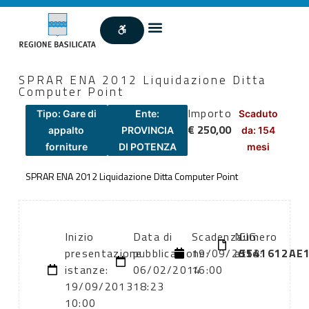
SPRAR ENA 2012 Liquidazione Ditta
Computer Point
Importo
Tipo: Gare di
Ente:
Scaduto
€ 250,00
appalto
PROVINCIA
da: 154
forniture
DI POTENZA
mesi
SPRAR ENA 2012 Liquidazione Ditta Computer Point
Inizio
Data di
Scadenza:
Numero
CIG:
presentazione
pubblicazione:
19/09/2013
atto:
5541612AE
istanze:
06/02/2014
16:00
19/09/2013
18:23
10:00