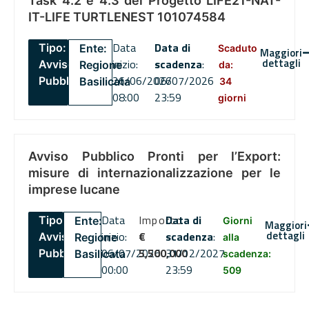
Task 4.2 e 4.3 del Progetto LIFE21-NAT-
IT-LIFE TURTLENEST 101074584
Data
Data di
Tipo:
Ente:
Scaduto
Maggiori
dettagli
inizio:
scadenza
:
Avviso
Regione
da:
26/06/2026
06/07/2026
Pubblico
Basilicata
34
08:00
23:59
giorni
Avviso Pubblico Pronti per l’Export:
misure di internazionalizzazione per le
imprese lucane
Data
Importo
Data di
Tipo:
Ente:
Giorni
Maggiori
dettagli
inizio:
€
scadenza
:
Avviso
Regione
alla
06/07/2026
5,500,000
31/12/2027
Pubblico
Basilicata
scadenza:
00:00
23:59
509