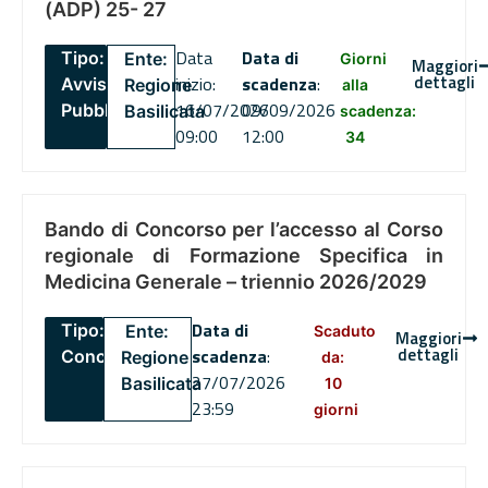
(ADP) 25- 27
Data
Data di
Tipo:
Ente:
Giorni
Maggiori
dettagli
inizio:
scadenza
:
Avviso
Regione
alla
16/07/2026
09/09/2026
Pubblico
Basilicata
scadenza:
09:00
12:00
34
Bando di Concorso per l’accesso al Corso
regionale di Formazione Specifica in
Medicina Generale – triennio 2026/2029
Data di
Tipo:
Ente:
Scaduto
Maggiori
dettagli
scadenza
:
Concorsi
Regione
da:
27/07/2026
Basilicata
10
23:59
giorni