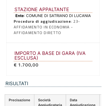
STAZIONE APPALTANTE
Ente
: COMUNE DI SATRIANO DI LUCANIA
Procedura di aggiudicazione
: 23-
AFFIDAMENTO IN ECONOMIA -
AFFIDAMENTO DIRETTO
IMPORTO A BASE DI GARA (IVA
ESCLUSA)
€ 1.700,00
RISULTATI
Precisazione
Società
Data
P
Aggiudicataria
Aggiudicazione
D