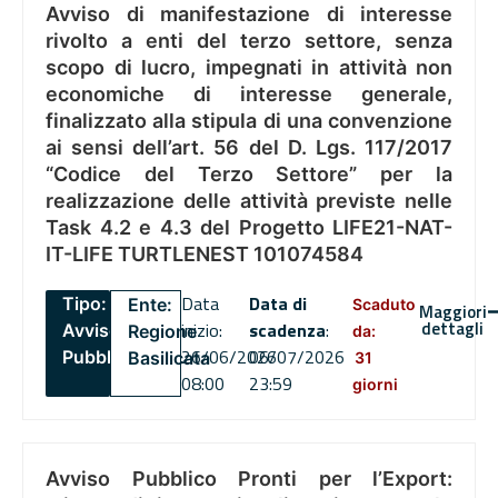
Avviso di manifestazione di interesse
rivolto a enti del terzo settore, senza
scopo di lucro, impegnati in attività non
economiche di interesse generale,
finalizzato alla stipula di una convenzione
ai sensi dell’art. 56 del D. Lgs. 117/2017
“Codice del Terzo Settore” per la
realizzazione delle attività previste nelle
Task 4.2 e 4.3 del Progetto LIFE21-NAT-
IT-LIFE TURTLENEST 101074584
Data
Data di
Tipo:
Ente:
Scaduto
Maggiori
dettagli
inizio:
scadenza
:
Avviso
Regione
da:
26/06/2026
06/07/2026
Pubblico
Basilicata
31
08:00
23:59
giorni
Avviso Pubblico Pronti per l’Export: