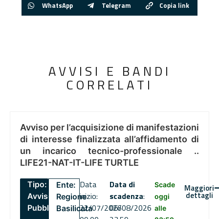
WhatsApp
Telegram
Copia link
AVVISI E BANDI
CORRELATI
Avviso per l’acquisizione di manifestazioni
di interesse finalizzata all’affidamento di
un incarico tecnico-professionale ..
LIFE21-NAT-IT-LIFE TURTLE
Data
Data di
Tipo:
Ente:
Scade
Maggiori
dettagli
inizio:
scadenza
:
Avviso
Regione
oggi
22/07/2026
06/08/2026
Pubblico
Basilicata
alle