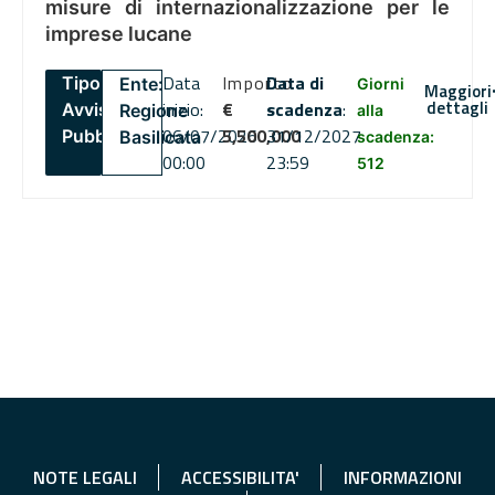
misure di internazionalizzazione per le
imprese lucane
Data
Importo
Data di
Tipo:
Ente:
Giorni
Maggiori
dettagli
inizio:
€
scadenza
:
Avviso
Regione
alla
06/07/2026
5,500,000
31/12/2027
Pubblico
Basilicata
scadenza:
00:00
23:59
512
NOTE LEGALI
ACCESSIBILITA'
INFORMAZIONI