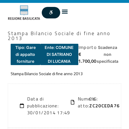
Stampa Bilancio Sociale di fine anno
2013
Importo
Tipo: Gare
Ente: COMUNE
Scadenza
€
di appalto
DI SATRIANO
non
1.700,00
forniture
DI LUCANIA
specificata
Stampa Bilancio Sociale di fine anno 2013
Data di
Numero
CIG:
pubblicazione:
atto:
ZC20CEDA76
30/01/2014 17:49