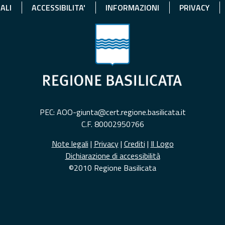
ALI
ACCESSIBILITA'
INFORMAZIONI
PRIVACY
PEC: AOO-giunta@cert.regione.basilicata.it
C.F. 80002950766
Note legali
|
Privacy
|
Crediti
|
Il Logo
Dichiarazione di accessibilità
©2010 Regione Basilicata